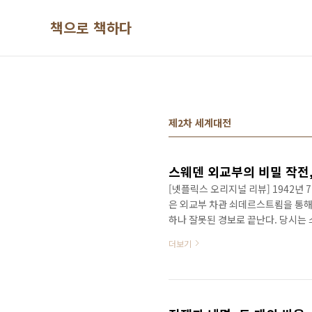
본문 바로가기
책으로 책하다
제2차 세계대전
스웨덴 외교부의 비밀 작전
[넷플릭스 오리지널 리뷰] 1942년 
은 외교부 차관 쇠데르스트룀을 통해
하나 잘못된 경보로 끝난다. 당시는
은 중립국을 선언하며 독일군이 스
더보기
공급했다. 또한 유대인들이 어떤 상황
웨덴은 평온했는데, 유대인 망명 건
로 가족에게까지 무시당할 만큼 어리
만큼 순응적인 인물이다. 와..