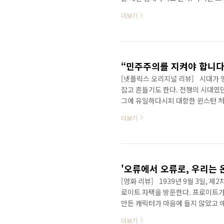
다. 그럼에도 당차게 입대하는 리나,
더보기
들과 함께 채리티 애덤스 대위의 지
하지 않는다. 한편 프랭클린 여사는
의를 진행한다. 전쟁터의 군인들과 
이다.대통령의 명령을 받은 ..
“민주주의를 지켜야 합니다
[넷플릭스 오리지널 리뷰] 시대가 
잡고 흔들기도 한다. 전쟁의 시대였
그에 유일하다시피 대항한 윈스턴 처
이전과 다름없는 세상을 꿈꿨다. 처
더보기
최고의 명문 가문 자제로 태어났으나 
하지만 그에겐 영웅심리가 풍만했던 
쟁영웅으로 등극한다. 이후 곧바로 
중 한 작전에서 크게 ..
'오류에서 오류로, 우리는 
[영화 리뷰] 1939년 9월 3일, 제
로이트 자택을 방문한다. 프로이트가
만든 캐릭터가 마음에 들지 않았고 
있는 런던을 굳이 가지 않아도 되었
더보기