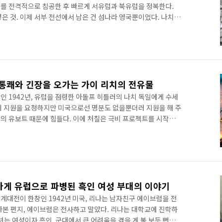
를 전격적으로 침공한 후 빠르게 서유럽과 북유럽을 정복한다.
은 것. 이제 서부 전선에서 남은 건 섬나라 영국뿐이었다. 나치
금 본격적으로 영국을 공격하기 시작한다.이른바 '영국 본토 항공
만 이뤄진 최초의 전투로 일컬어지는 만큼 공군의 역할이 절대적
 후 얼마 안 가 '바다사자 작전'을 명령하는데, 수십 만의 독일군
령한다는 계획이었다. 하지만 영국에서의 독일 공군의 압도적인
 통쾌와 긴장을 오가는 가이 리치의 전유물
인 1942년, 유럽을 점령한 아돌프 히틀러의 나치 독일에게 수세
에 지원을 요청하지만 미국으로선 명분도 없을뿐더러 지원을 해 주
의 유보트 때문에 힘들다. 이에 처칠은 극비 프로젝트를 시작한
필두로 그의 팀 4명이 투입되어 주로 살인 임무를 수행하고 정부
첩보 임무를 수행하기로 한다. 그들의 임무는 유보트가 북대서양을
, 재장전하는 핵심 지역인 서아프리카 페르난도 포의 예인선 두 척
. 하지만 중립지이기에 조심해야 한다.순조롭게 임무를 수행하는
하게 유럽으로 파병된 흑인 여성 부대의 이야기
계대전이 한창인 1942년 미국, 리나는 남자친구 에이브럼을 전
아본 편지, 에이브럼은 전사하고 말았다. 리나는 대학교에 진학하
녀는 여성이자 흑인, 군대에서 큰 어려움을 겪을 게 불 보듯 뻔했