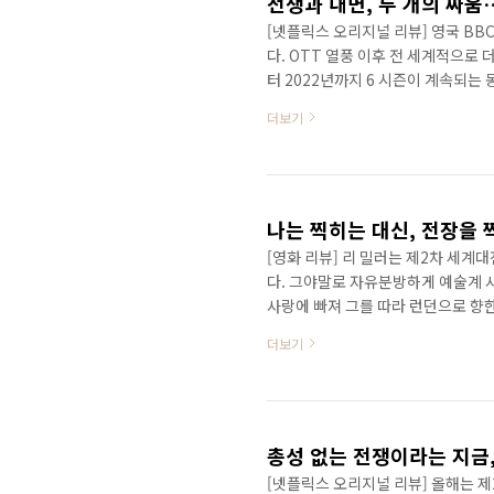
전쟁과 내면, 두 개의 싸움
[넷플릭스 오리지널 리뷰] 영국 BB
다. OTT 열풍 이후 전 세계적으로 더
터 2022년까지 6 시즌이 계속되는
로 우뚝 섰다.일찌감치 시즌 2부터
더보기
널’로 오해를 사는 경우가 많다. 그
않다. 그렇게 는 영국판 라고 불리며
7이 돌아온다는 소식이다.시즌 7을
영..
나는 찍히는 대신, 전장을 
[영화 리뷰] 리 밀러는 제2차 세
다. 그야말로 자유분방하게 예술계 
사랑에 빠져 그를 따라 런던으로 향한
소, 장 콕토, 만 레이의 뮤즈로 명
더보기
다”라며 사진작가로 전향했었는데, 
유럽 대륙의 최전방에서 종군기자로 
녀는 미국인이라 가능했다. 하지만 
다.1944년 6월 6일 노르망디 상륙..
총성 없는 전쟁이라는 지금
[넷플릭스 오리지널 리뷰] 올해는 제2