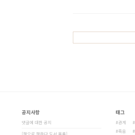
혹은 토론을 이어간다. 프로이트는 
대한 이야기가 주를 이루는 와중에 
려간다. 와중에 프로이트의 딸 안나
때문에 그녀의 직업이..
공지사항
태그
댓글에 대한 공지
관계
죽음
[책으로 책하다 도서 목록]