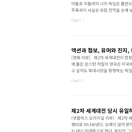
아돌프 히틀러의 나치 독일은 폴란드
주축국이 사실상 유럽 전역을 손에 넣
독일은 1940년 7월 공군으로 하여
더보기
전'은 역사상 모든 병력이 공군으로
이었다. 히틀러는 영국 본토 침공 개시
을 영국 남부에 상륙시켜 영국을 점
우위권이 선점되..
액션과 첩보, 유머와 진지,
[영화 리뷰] 제2차 세계대전이 한창
에 몰린 윈스턴 처칠의 영국은 미국
고 싶어도 북대서양을 횡행하는 독일
다.전직 고위급 장교 출신의 거스를 
더보기
측 비밀요원 2명이 투입되어 주로 
마음껏 횡행하게끔 보급, 정비, 수리
과 보급선 한 척을 무력화시키는 것
요원들, 그들은 또 다..
제2차 세계대전 당시 유일
[넷플릭스 오리지널 리뷰] 제2차 세
쟁터로 떠나보낸다. 오래지 않아 받
는 대신 입대하기로 한다. 하지만 그