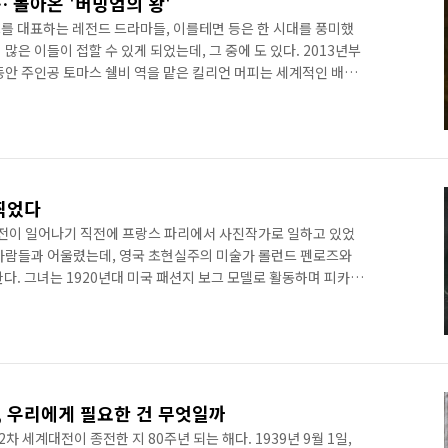
… 돌아온 '버밍엄의 왕'
C를 대표하는 레전드 드라마들, 이를테면 등은 한 시대를 풍미했
 많은 이들이 접할 수 있게 되었는데, 그 중에 도 있다. 2013년부
 동안 주인공 토마스 쉘비 역을 맡은 킬리언 머피는 세계적인 배우
 넷플릭스로 스트리밍되었는데, 그 때문인지 ‘넷플릭스 오리지
도 그럴 것이 영국을 제외하면 BBC의 드라마를 접하기가 여의치
 불멸의 드라마로 자리 잡았다. 시즌 6으로 끝을 맺었으나 곧 시즌
 위한 포석의 개념이자 의 진정한 종장으로 넷플릭스가 오리지널
찍었다
계대전이 일어나기 직전에 프랑스 파리에서 사진작가로 일하고 있었
사람들과 어울렸는데, 영국 초현실주의 미술가 롤런드 펜로즈와
다. 그녀는 1920년대 미국 패션지 보그 모델로 활동하며 피카
성이 자자했다.그랬던 그녀가 “나는 찍히는 것보다 찍는 일이 좋
전쟁이 터지자 런던 대공습을 사진으로 남기더니 한 발 더 나아가
사진을 찍고 싶다는 것이었다. 영국이 받아줄 리 만무했지만 그
전장에서도 그녀는 여자라는 이유로 차별 대우를 받기 일쑤
, 우리에게 필요한 건 무엇일까
차 세계대전이 종전한 지 80주년 되는 해다. 1939년 9월 1일,