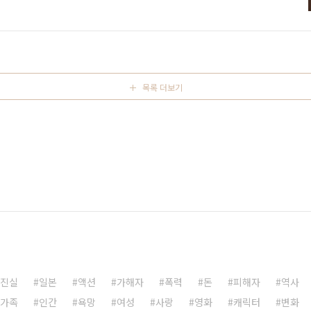
무신론자, 루이스는 무신론자에서 유신론자가 된 케이스인데 신에
삶과 죽음, 지극히 내밀한 개인사가 빠르게 주제로 올라왔다가 내
 프로이트는 아버지의 말을 거역하지 못하고 따르기에 바쁘다. 그
목록 더보기
진실
일본
액션
가해자
폭력
돈
피해자
역사
가족
인간
욕망
여성
사랑
영화
캐릭터
변화