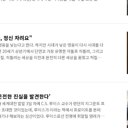
 1944년 조지아주 오글소프 기지로 향한다.그곳에서 리나는 동료
위 아래 혹독한 훈련을 받는다. 초반엔 남들보다 뒤처졌지만 포기
 자신을 찾아온 뭇여성의 말을 귀담아듣고 대통령과 함께 긴급회
가족 간에 우편물이 전달되지 않아 사기가 저하되고 있었기 때문
, 정신 차려요”
영웅을 낳는다고 한다. 하지만 시대가 낳은 영웅이 다시 시대를 다
던 20세기 상반기에서 단연코 가장 유명한 아돌프 히틀러, 그리고
칠. 히틀러는 세상을 이전과 완전히 다른 세상을 꿈꿨고 처칠은
칠은 누구보다 대영제국의 영광이 계속되길 바랐다.처칠은 영국
아무도 그를 주시하지 않았다. 별 볼 일 없는 사람으로 생각했다.
듯, 1899년 보어전쟁에서 포로로 잡혔다가 극적으로 탈출해 전
정치계에 입문해 승승장구한다. 제1차 세계대전의 갈리폴리 전투
온전한 진실을 발견한다'
2차 세계대전 발발 3일 차에 C.S. 루이스 교수가 런던의 지그문트 프
 초대한 것이었는데, 루이스가 이라는 책에서 프로이트를 본떠
얘기나 해보자는 심산이었다. 루이스로선 전쟁에 휘말릴 염려가
지만 다름 아닌 프로이트 아니던가?둘은 만나자마자 신랄한 대화