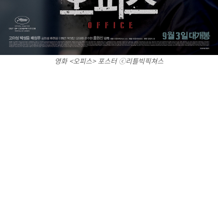
영화 <오피스> 포스터 ⓒ 리틀빅픽쳐스