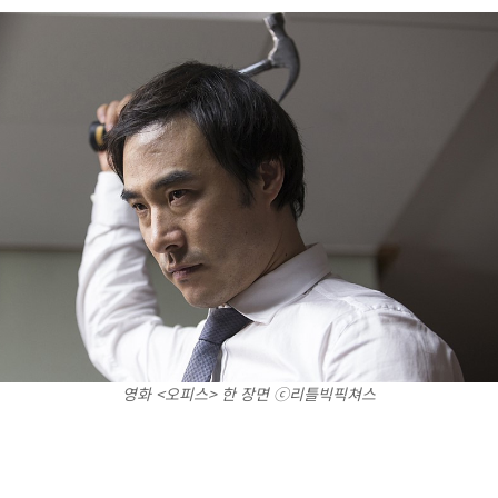
영화 <오피스> 한 장면 ⓒ 리틀빅픽쳐스