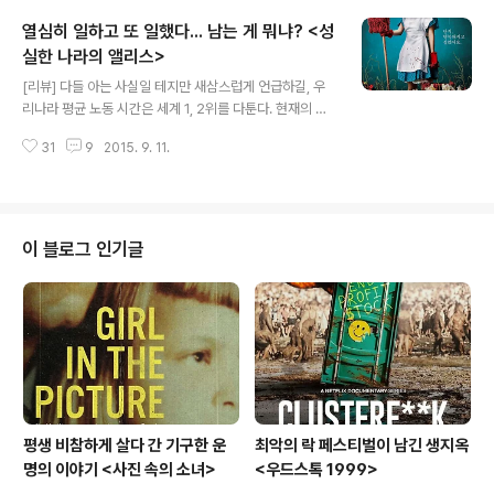
력을 발휘했죠. 엄정화, 송승헌 주연의 예요. '판타지+코미
열심히 일하고 또 일했다... 남는 게 뭐냐? <성
디+감동'의 적절한 조화를 보여주었어요. 그럼에도 관객수
에서 아쉬움이 남는데요. 이 영화의 손익분기점이 130만
실한 나라의 앨리스>
글 내용
명이라고 해요. 손익분기점도 그렇지만, 이 영화가 받은 호
[리뷰] 다들 아는 사실일 테지만 새삼스럽게 언급하길, 우
평에 비해서 상대적으로 많지 많다는 것입니다. 가장 큰 이
리나라 평균 노동 시간은 세계 1, 2위를 다툰다. 현재의 선
유는 아무래도 1년 중 최성수기인 8월에 개봉했기 때문이
진국들이 50~70년대 그야말로 한창 경쟁적으로 발전할
겠죠. 배경이 거의 겨울이고 또 온 가족이 함께 보면 좋을
31
9
2015. 9. 11.
시기에 일했던 시간보다 많다고 한다. OECD 국가들 대부
영화라서, 추석 지난..
분이 90년대가 되면서 노동 시간을 크게 줄였는데 우리나
라는 역행하고 있는 것이다. 참으로 '성실한 나라'가 아닌
가. 엄밀히 말해서 나라가 성실한 게 아니고 나라를 구성하
는 이들이 성실하다. '성실'이라는 덕목의 위상이 예전보다
이 블로그 인기글
많이 낮아졌다고 하지만, 여전히 성실은 기본 덕목 중 하나
이다. 우리나라 모든 사람에 해당한다. 여유 따위는 배제한
채 정말 열심히 일을 한다. 왜 그렇게 열심히 일을 할까? 아
이러니하게도 현재보다 더 여유로운 삶을 위해서이다. 여
유를 버리고 열심히 일..
평생 비참하게 살다 간 기구한 운
최악의 락 페스티벌이 남긴 생지옥
명의 이야기 <사진 속의 소녀>
<우드스톡 1999>