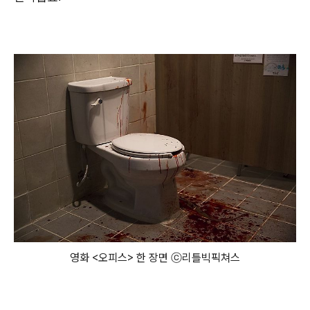
영화 <오피스> 한 장면 ⓒ 리틀빅픽쳐스