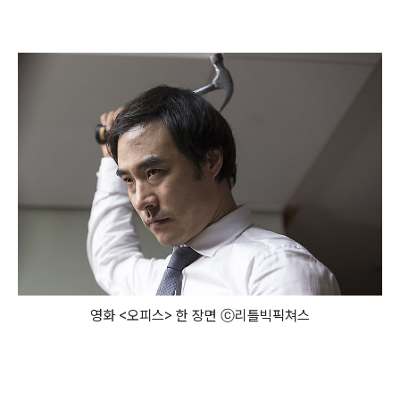
영화 <오피스> 한 장면 ⓒ 리틀빅픽쳐스