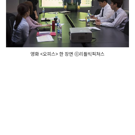
영화 <오피스> 한 장면 ⓒ 리틀빅픽쳐스