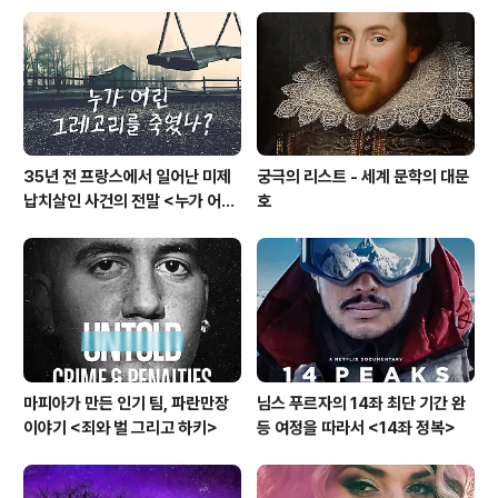
35년 전 프랑스에서 일어난 미제
궁극의 리스트 - 세계 문학의 대문
납치살인 사건의 전말 <누가 어린
호
그레고리를 죽였나?>
마피아가 만든 인기 팀, 파란만장
님스 푸르자의 14좌 최단 기간 완
이야기 <죄와 벌 그리고 하키>
등 여정을 따라서 <14좌 정복>