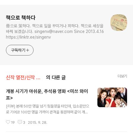
로그 정보
책으로 책하다
冊으로 策하다. 책으로 일을 꾸미거나 꾀하다. 책으로 세상을
바꿔 보겠습니다. singenv@naver.com Since 2013.4.16
https://linktr.ee/singenv
구독하기
더보기
신작 열전/신작 영화
의 다른 글
개봉 시기가 아쉬운, 추석용 영화 <미쓰 와이
프>
글 내용
[리뷰] 본래 50만 명을 넘기 힘들었을 터인데, 입소문만으
로 기어코 100만 명을 가까이 관객을 동원하며 같이 개봉
했던 하반기 최대 기대작 중 하나인 을 2배 이상 차이로 보
19
3
2015. 9. 28.
내버린 영화가 있습니다. 개봉 주차에는 흥행 실패, 2 주차
에는 반등의 조짐, 3 주차에는 역주행의 모습을 보이며 저