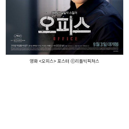
영화 <오피스> 포스터 ⓒ 리틀빅픽쳐스