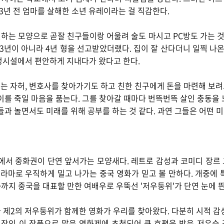
 3년 전 엄마를 살해한 소년 유레이라는 걸 직감한다.
는 모양으로 곧잘 친구들이랑 어울려 술도 마시고 PC방도 가는 것
 3년이 아니라 4년 형을 선고받았더랬다. 집이 잘 산다더니 일찍 나온
정시설에서 편안하게 지내다가 왔다고 한다.
 자허, 변호사를 찾아가기도 하고 친한 친구에게 돈을 마련해 보려고
이를 죽일 마음을 품는다. 그를 찾아갈 때마다 번뜩번뜩 살인 충동을
들과 놀면서도 미래를 위해 공부를 하는 것 같다. 과연 그들은 어떤 
장에서 중화권이 단연 앞서가는 모양새다. 레트로 감성과 코미디 장르
드라마로 우직하게 밀고 나가는 중국 영화가 믿고 볼 만하다. 개중에 특
>까지 중국을 대표할 만한 여배우로 우뚝선 '저우둥위'가 단연 눈에 띈
와 제2의 저우둥위가 함께한 영화가 우리를 찾아왔다. 다분히 시적 감성
뷔작인 이 작품으로 많은 영화제에 초청되어 큰 호평을 받은 저우순