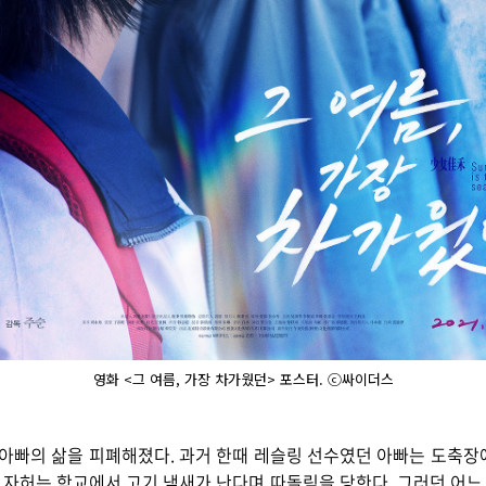
영화 <그 여름, 가장 차가웠던> 포스터. ⓒ싸이더스
와 아빠의 삶을 피폐해졌다. 과거 한때 레슬링 선수였던 아빠는 도축
인 자허는 학교에서 고기 냄새가 난다며 따돌림을 당한다. 그러던 어느 