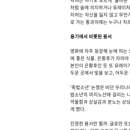
자허는 자기도 모르게 '올바른'
처럼 술에 의지하거나 유레이처럼
자허는 자신을 잃지 않고 무언
로 가는 통과의례는 누구나 치르
용기에서 비롯된 용서
영화에 자주 등장해 눈에 띄는 
에 좋은 식물. 은황후가 자라야
본인이 은황후인 듯 또 유레이가
두운 곳에서 빛을 보고, 어두운
'촉법소년' 논쟁은 비단 우리나
법소년의 마지노선에 걸리는 나
억울함과 상실감과 분노는 상상
게 했다.
진정한 용서란 뭘까. 글로만 또