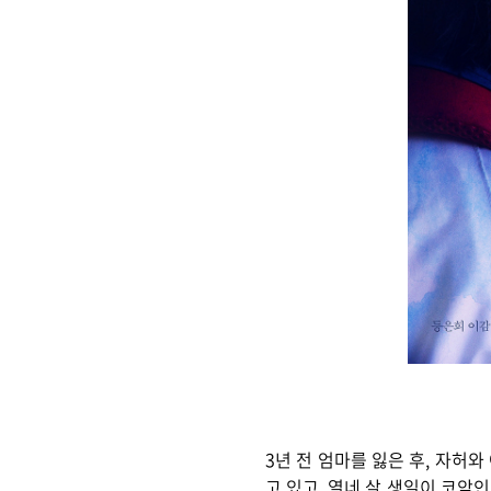
3년 전 엄마를 잃은 후, 자허
고 있고, 열네 살 생일이 코앞