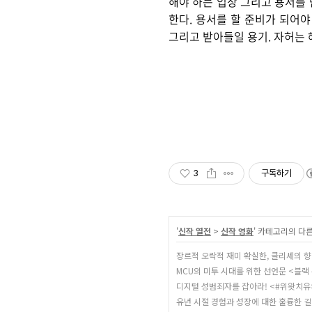
해야 하는 입장 그리고 용서를 
한다. 용서를 할 준비가 되어야
그리고 받아들일 용기. 자허는 
3
구독하기
'
신작 열전
>
신작 영화
' 카테고리의 다른
장르적 오락적 재미 확실한, 클리셰의 
MCU의 미투 시대를 위한 선언문 <블랙
디지털 성범죄자를 잡아라! <#위왓치유
유년 시절 경험과 성장에 대한 훌륭한 