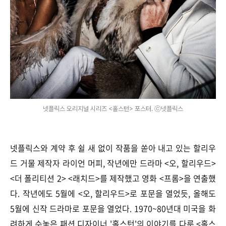
넷플릭스 오리지널 시리즈 <홀스턴> 포스터. ⓒ넷플릭스
넷플릭스와 계약 후 쉴 새 없이 작품을 쏟아 내고 있는 할리우
드 거물 제작자 라이언 머피, 작년에만 드라마 <오, 할리우드>
<더 폴리티션 2> <래치드>를 제작했고 영화 <프롬>을 연출했
다. 작년에도 5월에 <오, 할리우드>로 포문을 열었듯, 올해도
5월에 신작 드라마로 포문을 열었다. 1970~80년대 미국을 화
려하게 수놓은 패션 디자이너 '홀스턴'의 이야기를 다룬 <홀스