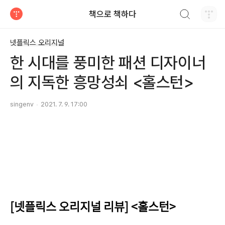
검색하기
책으로 책하다
티스토리
넷플릭스 오리지널
한 시대를 풍미한 패션 디자이너
의 지독한 흥망성쇠 <홀스턴>
singenv
2021. 7. 9. 17:00
[넷플릭스 오리지널 리뷰] <홀스턴>