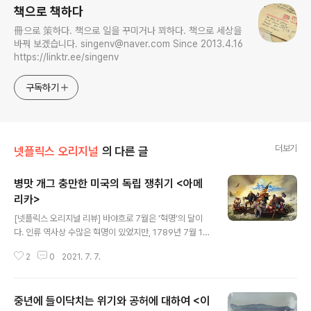
책으로 책하다
冊으로 策하다. 책으로 일을 꾸미거나 꾀하다. 책으로 세상을
바꿔 보겠습니다. singenv@naver.com Since 2013.4.16
https://linktr.ee/singenv
구독하기
더보기
넷플릭스 오리지널
의 다른 글
병맛 개그 충만한 미국의 독립 쟁취기 <아메
리카>
글 내용
[넷플릭스 오리지널 리뷰] 바야흐로 7월은 '혁명'의 달이
다. 인류 역사상 수많은 혁명이 있었지만, 1789년 7월 14
일 프랑스 대혁명이 가장 유명할 것이다. 더불어, 1830년
2
0
2021. 7. 7.
7월 말의 프랑스 7월 혁명도 역사의 큰 분수령 가운데 하
나다. 그런가 하면, 미국 독립 혁명(또는 미국 혁명, 미국 독
립 전쟁) 과정의 핵심이라 할 만한 1776년 7월 4일 미국
중년에 들이닥치는 위기와 공허에 대하여 <이
독립 선언도 중요하다. 미국 혁명의 경우, 1775년 시작되