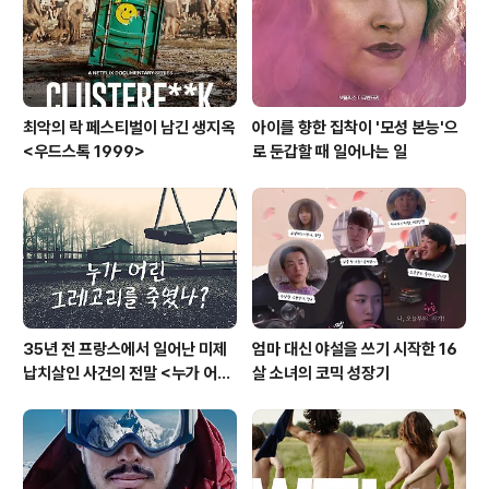
최악의 락 페스티벌이 남긴 생지옥
아이를 향한 집착이 '모성 본능'으
<우드스톡 1999>
로 둔갑할 때 일어나는 일
35년 전 프랑스에서 일어난 미제
엄마 대신 야설을 쓰기 시작한 16
납치살인 사건의 전말 <누가 어린
살 소녀의 코믹 성장기
그레고리를 죽였나?>