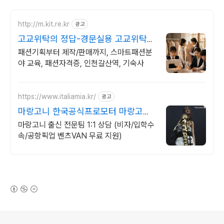
http://m.kit.re.kr
광고
고교위탁의 정답-경문실용 고교위탁교
육 상담 가능
패션기획부터 제작/판매까지, 스마트패션분
야 교육, 패션자격증, 인천갈산역, 기숙사
https://www.italiamia.kr/
광고
마랑고니 한국공식프로모터 마랑고니
출신 전문팀 코칭
마랑고니 출신 전문팀 1:1 상담 (비자/입학수
속/공항픽업 벤츠VAN 무료 지원)
(새창열림)
로그 정보