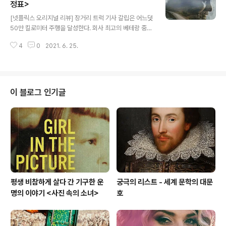
어 1783년까지 지속되는데 대영제국(현재 영국)과 13개
정표>
글 내용
식민지 간의 전쟁이었다. 즉, 1776년 미국이 대영제국으
[넷플릭스 오리지널 리뷰] 장거리 트럭 기사 갈립은 어느덧
로부터 독립을 선언했지만 독립을 인정받은 건 1783년에
50만 킬로미터 주행을 달성한다. 회사 최고의 베테랑 중
이르러서였다는 것이다. 그 사이에 많은 일이 있었다. 넷플
하나인 그를 모두가 신망하고 따른다. 하지만 곧 그의 인생
릭스 오리지널 애니메이션 영화 가 '대체 역사' 장르를 차
4
0
2021. 6. 25.
이 꼬이기 시작한다. 밤낮없이 일하며 무거운 걸 들다가 허
용..
리가 삐끗한다. 회사는 이런저런 구실로 그에게 인턴을 붙
여 사수로 일을 알려 줄 것을 명령한다. 회사 최고의 베테랑
이자 갈립의 절친이기도 한 딜바우그가 시력이 급격히 나
빠져 야간 운행이 불가하다는 이유로 잘린 걸 보니, 여차하
이 블로그 인기글
면 그도 잘라 버릴 심산이 아닌가 싶다. 아내가 스스로 목숨
을 끊어 아내의 가족에게 큰 액수를 배상해 줘야 한다. 부부
사이에 말 못할 사연이 있을 테지만, 갈립은 무표정으로 아
무런 변명도 하지 않는다. 그저 가진 모든 걸 털어 돈을 장
만하려 할 뿐이다. ..
평생 비참하게 살다 간 기구한 운
궁극의 리스트 - 세계 문학의 대문
명의 이야기 <사진 속의 소녀>
호