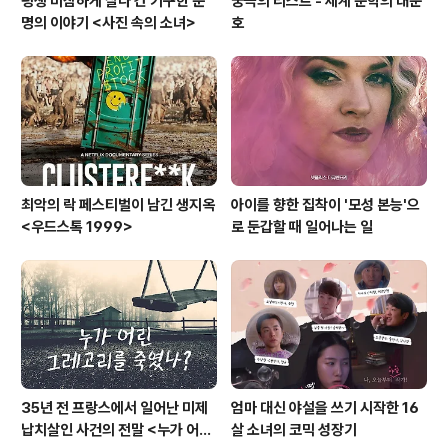
평생 비참하게 살다 간 기구한 운
궁극의 리스트 - 세계 문학의 대문
명의 이야기 <사진 속의 소녀>
호
최악의 락 페스티벌이 남긴 생지옥
아이를 향한 집착이 '모성 본능'으
<우드스톡 1999>
로 둔갑할 때 일어나는 일
35년 전 프랑스에서 일어난 미제
엄마 대신 야설을 쓰기 시작한 16
납치살인 사건의 전말 <누가 어린
살 소녀의 코믹 성장기