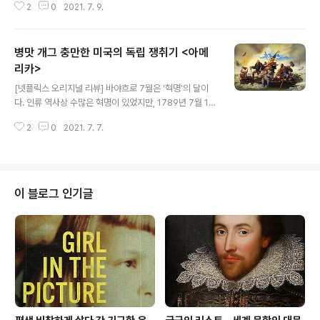
2
0
2021. 7. 9.
5월에 로 포문을 열었듯, 올해도 5월에 신작 드라마로 포
문을 열었다. 1970~80년대 미국을 화려하게 수놓은 패션
디자이너 '홀스턴'의 이야기를 다룬 이 그 작품이다. 홀스턴
병맛 개그 충만한 미국의 독립 쟁취기 <아메
이라... 적어도 나는 이 이름을 전혀 알지 못한다. 들어본 적
도 없고, 인물 사진이나 브랜드 로고나 제품조차 본 적이 없
리카>
글 내용
다. 한때나마 별처럼 반짝 빛났던 때문이지 않을까 싶은데,
[넷플릭스 오리지널 리뷰] 바야흐로 7월은 '혁명'의 달이
자세히 후술하겠지만 그는 말년에 자신의 이름을 내건 브
다. 인류 역사상 수많은 혁명이 있었지만, 1789년 7월 14
랜드를 팔았다고 한다. 아니, 팔 수밖에 없었다고 한다. 대
일 프랑스 대혁명이 가장 유명할 것이다. 더불어, 1830년
신 크나큰 돈을 손에 넣었지만 말이다. 넷플릭스 오리지널
2
0
2021. 7. 7.
7월 말의 프랑스 7월 혁명도 역사의 큰 분수령 가운데 하
리미티드 ..
나다. 그런가 하면, 미국 독립 혁명(또는 미국 혁명, 미국 독
립 전쟁) 과정의 핵심이라 할 만한 1776년 7월 4일 미국
독립 선언도 중요하다. 미국 혁명의 경우, 1775년 시작되
어 1783년까지 지속되는데 대영제국(현재 영국)과 13개
이 블로그 인기글
식민지 간의 전쟁이었다. 즉, 1776년 미국이 대영제국으
로부터 독립을 선언했지만 독립을 인정받은 건 1783년에
이르러서였다는 것이다. 그 사이에 많은 일이 있었다. 넷플
릭스 오리지널 애니메이션 영화 가 '대체 역사' 장르를 차
용..