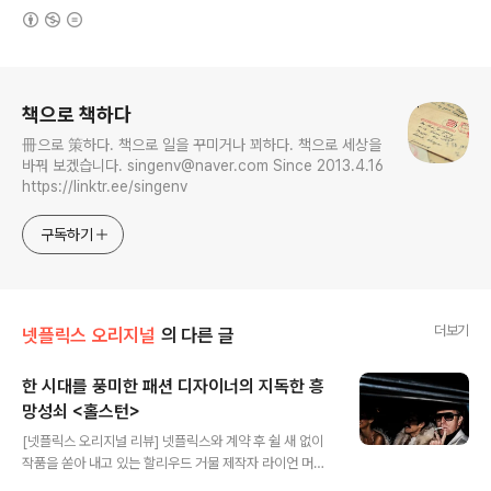
(새창열림)
로그 정보
책으로 책하다
冊으로 策하다. 책으로 일을 꾸미거나 꾀하다. 책으로 세상을
바꿔 보겠습니다. singenv@naver.com Since 2013.4.16
https://linktr.ee/singenv
구독하기
더보기
넷플릭스 오리지널
의 다른 글
한 시대를 풍미한 패션 디자이너의 지독한 흥
망성쇠 <홀스턴>
글 내용
[넷플릭스 오리지널 리뷰] 넷플릭스와 계약 후 쉴 새 없이
작품을 쏟아 내고 있는 할리우드 거물 제작자 라이언 머피,
작년에만 드라마 를 제작했고 영화 을 연출했다. 작년에도