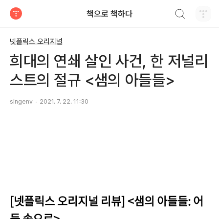
검색하기
책으로 책하다
티스토리
넷플릭스 오리지널
희대의 연쇄 살인 사건, 한 저널리
스트의 절규 <샘의 아들들>
singenv
2021. 7. 22. 11:30
[넷플릭스 오리지널 리뷰] <샘의 아들들: 어
둠 속으로>