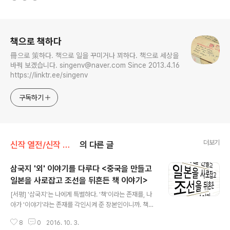
로그 정보
책으로 책하다
冊으로 策하다. 책으로 일을 꾸미거나 꾀하다. 책으로 세상을
바꿔 보겠습니다. singenv@naver.com Since 2013.4.16
https://linktr.ee/singenv
구독하기
더보기
신작 열전/신작 도서
의 다른 글
삼국지 '외' 이야기를 다루다 <중국을 만들고
일본을 사로잡고 조선을 뒤흔든 책 이야기>
글 내용
[서평] '삼국지'는 나에게 특별하다. '책'이라는 존재를, 나
아가 '이야기'라는 존재를 각인시켜 준 장본인이니까. 책이
나에게 특별해졌기에 삼국지가 더욱 특별하게 다가온다.
8
0
2016. 10. 3.
잊지 않고자 주기적으로 삼국지 콘텐츠를 접하려 한다. 장