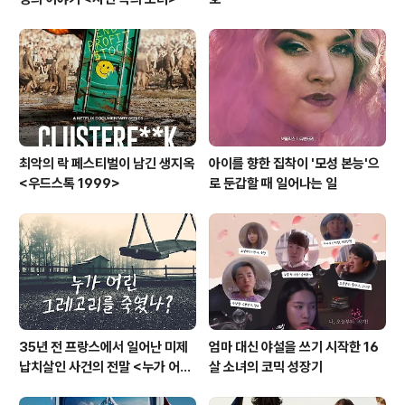
최악의 락 페스티벌이 남긴 생지옥
아이를 향한 집착이 '모성 본능'으
<우드스톡 1999>
로 둔갑할 때 일어나는 일
35년 전 프랑스에서 일어난 미제
엄마 대신 야설을 쓰기 시작한 16
납치살인 사건의 전말 <누가 어린
살 소녀의 코믹 성장기
그레고리를 죽였나?>