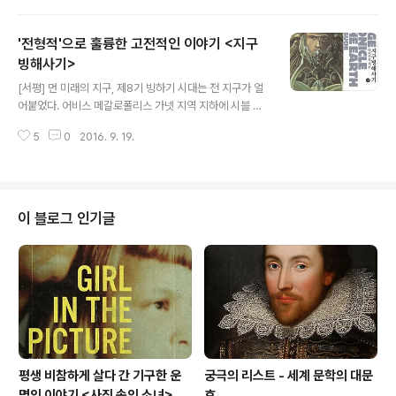
편으로, 축약본으로, 게임으로, 만화로, 영화로, 드라마로,
그리고 고사로. 이는 실제로 내가 삼국지를 접한 순서다. 고
'전형적'으로 훌륭한 고전적인 이야기 <지구
사가 가장 마지막인 이유는 이런저런 고사들이 삼국지에서
나온 거라는 사실을 늦게 알게 되었기 때문이다. 삼국지를
빙해사기>
글 내용
접하지 않을 수 없다. 이문열 평역 삼국지가 시작이었다. 1
[서평] 먼 미래의 지구, 제8기 빙하기 시대는 전 지구가 얼
988년 출간되어 20여 년 간 2000여 만 권이 팔린 한국
어붙었다. 어비스 메갈로폴리스 가넷 지역 지하에 시블 자
출판 역사상 초유의 베스트셀러 중 하나인 바로 그 책이다.
원 개발 공사 석탄 채굴 기지 털파가 있다. 석탄 매장량이
다름 아닌 '이문열 평역 삼국지'는 나에게 책 읽는 재미와
5
0
2016. 9. 19.
거의 바닥나기 시작했고, 여기저기 고장나 기지를 통째로
함께 중국..
바꾸지 않는 한 다람쥐 쳇바퀴 같은 나날이 이어질 뿐이다.
타케루는 시블 자원 개발 공사 사장의 서자다. 꼬이고 꼬인
그의 성향은, 어비스에서 쫓겨나게 했고 털파에서조차 설
자리를 잃게 만들었다. 위태로운 상황이지만 그는 개의치
이 블로그 인기글
않는 듯하다. 와중에 사고로 털파의 소장이 죽고 타케루가
소장이 된다. 하지만 타케루는 술에 쩔어 하루하루를 보낼
뿐이다. 한편, 자연이 선사하는 대재앙이 눈앞에 왔다. 한
달이나 빨리 한겨울이 시작된 것이다. 털파는 식량도 다 떨
어져 가는 상황에서 자..
평생 비참하게 살다 간 기구한 운
궁극의 리스트 - 세계 문학의 대문
명의 이야기 <사진 속의 소녀>
호