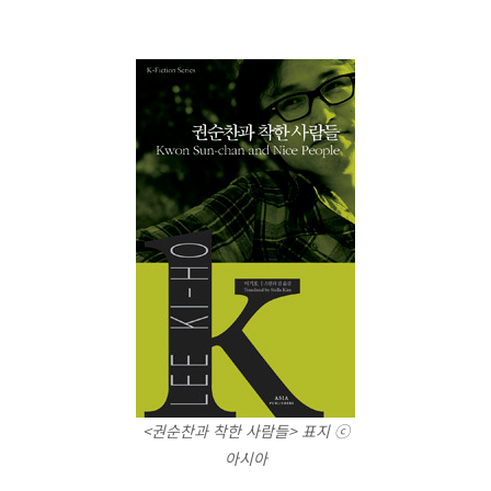
<권순찬과 착한 사람들> 표지 ⓒ
아시아