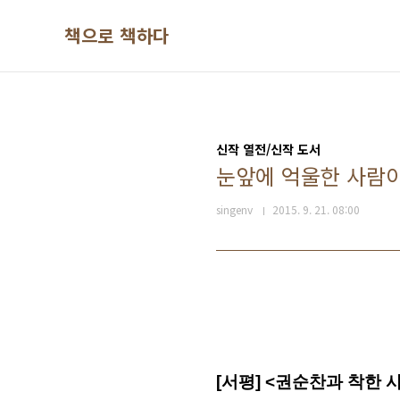
본문 바로가기
책으로 책하다
신작 열전/신작 도서
눈앞에 억울한 사람이
singenv
2015. 9. 21. 08:00
[서평] <권순찬과 착한 