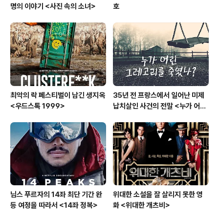
명의 이야기 <사진 속의 소녀>
호
최악의 락 페스티벌이 남긴 생지옥
35년 전 프랑스에서 일어난 미제
<우드스톡 1999>
납치살인 사건의 전말 <누가 어린
그레고리를 죽였나?>
님스 푸르자의 14좌 최단 기간 완
위대한 소설을 잘 살리지 못한 영
등 여정을 따라서 <14좌 정복>
화 <위대한 개츠비>