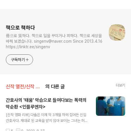
로그 정보
책으로 책하다
冊으로 策하다. 책으로 일을 꾸미거나 꾀하다. 책으로 세상을
바꿔 보겠습니다. singenv@naver.com Since 2013.4.16
https://linktr.ee/singenv
구독하기
더보기
신작 열전/신작 영화
의 다른 글
간호사의 '태움' 악습으로 들여다보는 폭력의
악순환 <인플루엔자>
글 내용
[신작 영화 리뷰] 다솔은 이제 막 3개월 차에 접어든 신입
간호사다. 제대로 된 교육을 받지 않아 보이는 그녀는 허구
헌 날 실수하고 잘 몰라 선임들한테 혼난다. 그런데 선임들