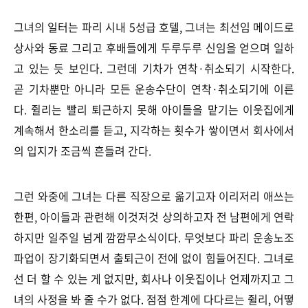
그녀의 일터는 파리 시내 5성급 호텔, 그녀는 최선임 메이드로
상사와 동료 그리고 후배들에게 두루두루 신임을 얻으며 일하
고 있는 듯 보인다.
그런데 기차가 연착·취소되기 시작한다.
곧 기차뿐만 아니라 모든 운송수단이
연착
·취소되기에 이른
다. 쥘리는 빨리 퇴근하지 못해 아이들을 맡기는 이웃집에게
계속해서 한소리를 듣고, 지각하는 횟수가 쌓이면서 회사에서
의 입지가 조금씩 흔들려 간다.
그런 와중에 그녀는 다른 직장으로 옮기고자 이리저리 애쓰는
한편, 아이들과 관련해 이것저것 상의하고자 전 남편에게 연락
하지만 일주일 넘게 깜깜무소식이다. 무엇보다 파리 운송노조
파업이 장기화되면서 출퇴근이 전에 없이 힘들어진다. 그녀로
선 더 할 수 있는 게 없지만, 회사나 이웃집이나 언제까지고 그
녀의 사정을 봐 줄 수가 없다. 점점 한계에 다다르는 쥘리, 어떻