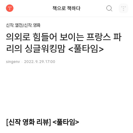
검색하기
책으로 책하다
티스토리
신작 열전/신작 영화
의외로 힘들어 보이는 프랑스 파
리의 싱글워킹맘 <풀타임>
singenv
2022. 9. 29. 17:00
[신작 영화 리뷰] <풀타임>