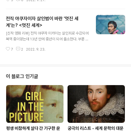
5
0
2022. 9. 27.
이 후임한테 지적하는 모양새가 심상치 않다. 일을 더 잘해
보자는 의도는 오간 데 없고 욕설과 인신 공격까지 동반한,
그것도 군대에서 보이곤 하는 내리갈굼의 형태다. 다솔이
전직 야쿠자이자 살인범이 바란 '멋진 세
더 이상 견디기 힘들 것 같던 때 나이 많은 신입 은비가 들
어온다. 수간호사는 다솔에게 후임 은비 교육을 일임한다.
계'는? <멋진 세계>
글 내용
가뜩이나 간호사 인력이 없는 병원에 신종 전염병 판토마
[신작 영화 리뷰] 전직 야쿠자 미카미는 살인죄로 수감되어
바이러스가 급속도로 퍼지고 있어 선임들이 신입을 챙기기
복역 중이었는데 13년 만에 중년이 되어 출소한다. 부푼 희
어렵다는 이유였다. 다솔로선 받아들일 수밖에 없었는데,
망과 기대, 두려움을 지고 고향으로 향한다. 그때 생계를 위
이왕 하는 거 절대 선임들처럼 하지 않을 거라고 다짐한다.
7
2
2022. 9. 23.
해 외주로 다큐멘터리를 찍는 소설가 츠노다는 PD로부터
한발 더 나아가 은비를..
미카미의 수감기록을 받고, 그의 어머니를 찾는 내용인양
접근해 개과천선하는 모습을 담고자 한다. 한편 미카미는
오랫동안 도움을 받았던 변호사를 찾아 함께 생활보호신청
을 받는다. 혈압이 높아 위험한 상태인 미카미, 입원해서는
이 블로그 인기글
츠노다를 만나 자신의 얘기를 풀기도 하고 퇴원해서는 조
그마한 집을 얻어 재봉틀도 해 본다. 교도소에서 배워 놓은
게 쓸모 있는 것 같다. 그러다가 아랫층의 동네 건달들과 시
비를 붙기도 한다. 문제는 일자리다. 전직 야쿠자라는 점과
감옥에 오랫동안 있었다는 ..
평생 비참하게 살다 간 기구한 운
궁극의 리스트 - 세계 문학의 대문