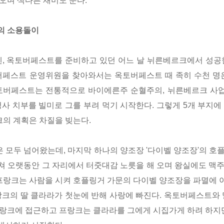
오며 색다른 재미도 준다.
의 소용돌이
뮌헨, 옥토버페스트를 준비하고 있던 어느 날 뉘른베르크에서 성공
버페스트 운영위원을 찾아와서는 옥토버페스트 때 족히 수천 명
토버페스트는 전통적으로 바이에른주 순혈주의, 뉘른베르크 사업
사 치부를 빌미로 그를 부려 먹기 시작한다. 그렇게 5개 부지
의 계획은 차질을 빚는다.
 모두 넘어왔는데, 마지막 하나의 양조장 '다이벨 양조장'의 
걸쳐 오랫동안 그 자리에서 터줏대감 노릇을 해 오며 왕실에도 
프랑크는 사람을 시켜 호플링거 가문의 다이벨 양조장을 파멸에 이
랑크의 딸 클라라가 첫눈에 반해 사랑에 빠진다.
옥토버페스트와 
랑크에 접근하고 프랑크는 클라라를 그에게 시집가게 하려 하지