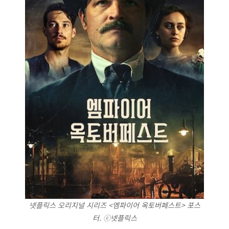
넷플릭스 오리지널 시리즈 <엠파이어 옥토버페스트> 포스
터. ⓒ넷플릭스