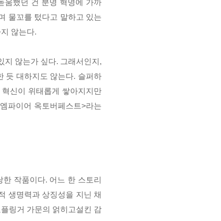
발돋움했던 건 분명 혁명에 가까
며 물꼬를 텄다고 말하고 있는
하지 않는다.
 있지 않는가 싶다. 그래서인지,
 듯 대하지도 않는다. 슬퍼하
에 혁신이 위태롭게 쌓아지지만
 <엠파이어 옥토버페스트>라는
한 작품이다. 어느 한 스토리
적 생명력과 상징성을 지닌 채
 호플링거 가문의 얽히고설킨 감