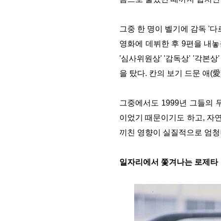
그중 한 명이 벨기에 감독
'
다
영화에 데뷔한 후
9
편을 내놓
'
심사위원상
' '
감독상
' '
각본상
을 탔다
.
칸의 보기 드문 애
(
愛
그중에서도
1999
년 그들의 
이었기 때문이기도 하고
,
자연
끼친 영향이 실질적으로 엄청
일자리에서 쫓겨나는 로제타