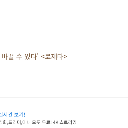
 바꿀 수 있다' <로제타>
 실시간 보기!
영화,드라마,애니 모두 무료! 4K 스트리밍