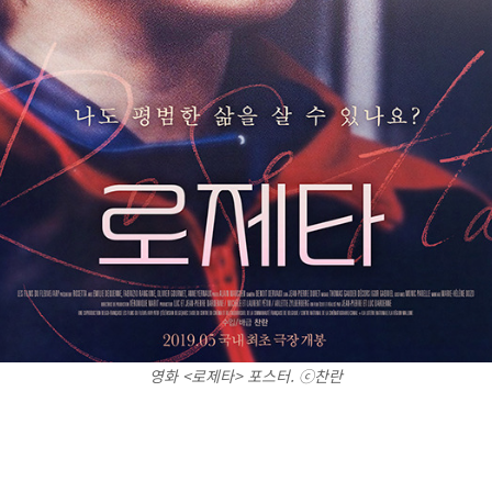
영화 <로제타> 포스터. ⓒ 찬란