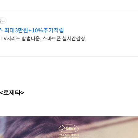
광고
스 최대3만원+10%추가적립
, TV시리즈 합법다운, 스마트폰 실시간감상.
 <
로제타
>