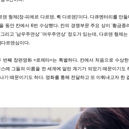
르덴 형제
(
장
-
피에르 다르덴
,
뤽 다르덴
)'
이다
.
다큐멘터리를 만
을 동안 칸에서
6
번 수상했다
.
칸의 경쟁부문 주요 상이
'
황금종
'
그리고
'
남우주연상
' '
여우주연상
'
정도가 있는데
,
다르덴 형제는
)
다르덴심이다
.
두 번째 장편영화
<
로제타
>
는 특별하다
.
칸에서 처음으로 수상한
스레 그들의 이름을 전 세계에 알린 계기가 되었기 때문이기도 
나기 때문이기도 하다
.
영화를 통해 전달하고 또 이뤄내고자 한 