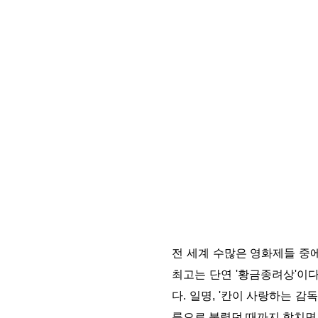
전 세계 수많은 영화제들 중
최고는 단연
'
황금종려상
'
이
다
.
일명
, '
칸이 사랑하는 감독
름으로 불렸던 때까지 합치면