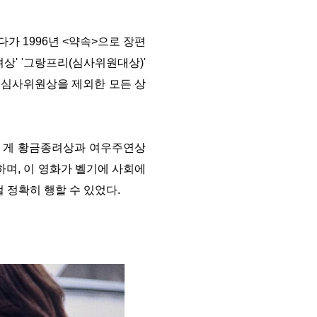
들다가
1996
년
<
약속
>
으로 장편
려상
' '
그랑프리
(
심사위원대상
)'
 심사위원상을 제외한 모든 상
 게 황금종려상과 여우주연상
하며
,
이 영화가 벨기에 사회에
걸 정확히 행할 수 있었다
.