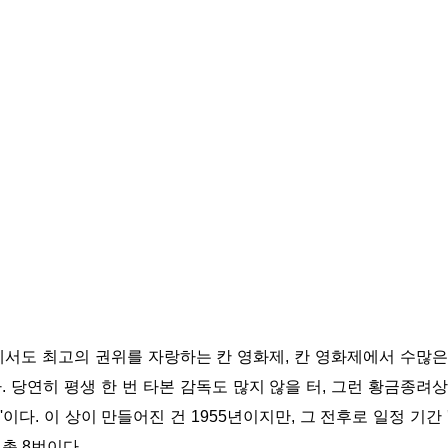
에서도 최고의 권위를 자랑하는 칸 영화제
,
칸 영화제에서 수많은
다
.
당연히 평생 한 번 타본 감독도 많지 않을 터
,
그런 황금종려상을
'
이다
.
이 상이 만들어진 건
1955
년이지만
,
그 전후로 일정 기간
 총
8
번이다
.