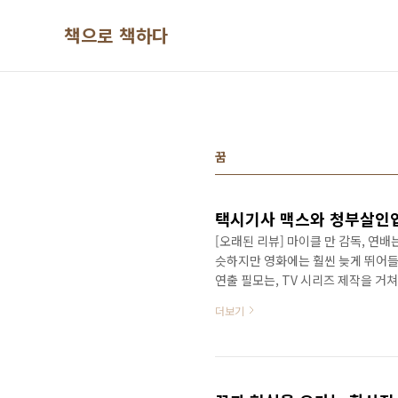
본문 바로가기
책으로 책하다
꿈
택시기사 맥스와 청부살인업
[오래된 리뷰] 마이클 만 감독, 연
슷하지만 영화에는 훨씬 늦게 뛰어들
연출 필모는, TV 시리즈 제작을 거
고 있는 가 90년대 만들어졌고, 2
더보기
아니라 영화 제작에도 손을 댔고 최
2010년대에도 여전히 TV와 영화 
수 없다. 하지만, 영화 연출에 있어
다. 2004..