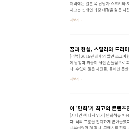
저녁에는 일본 쪽 담당자 스즈키와 저
치고는 선배인 과장 대정을 닮은 사람
신해 오사카에 출장을 왔었다. 자전거
더보기
어 34'를 찾아들어간다. 이곳은 '
린 우주는 다음 날 깨어난다. 한국
생각 때문인지 대정과의 진지한 대화
34로 ..
꿈과 현실, 스릴러와 드라마
[리뷰] 2016년 최후의 발견 조그
이 당황과 짜증이 섞인 손놀림으로 피
다. 수없이 많은 사진들, 동네인 듯한
있는 한 여자, 숨소리는 더욱 거칠어
더보기
궁금증을 자아내게 하는 전형적인 방
면이나 끝 장면을 보여주는 것이다. 이
여주며 긴장감을 극대화시킨다. 더불어
이 '만화'가 최고의 콘텐츠
[지나간 책 다시 읽기] 만화책을 처음
다' 식의 교훈을 진지하게 받아들였다
때부터였던 것 같다. 콘텐츠를 접할 때