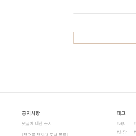
오랜만에 해서 그런지 아니면 그냥 원래
로 튈 지 나도 알 수가 없었으니까. 
슬슬 자신감이 붙고 재미있어 지려니 
공지사항
태그
댓글에 대한 공지
재미
희망
[책으로 책하다 도서 목록]