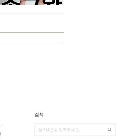
검색
터
전