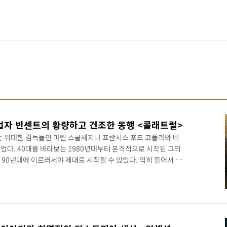
자 빈센트의 황량하고 건조한 동행 <콜래트럴>
배는 위대한 감독들인 마틴 스콜세지나 프란시스 포드 코폴라와 비
었다. 40대를 바라보는 1980년대부터 본격적으로 시작된 그의
쳐 90년대에 이르러서야 제대로 시작될 수 있었다. 익히 들어서 알
000년대 들어서도 주기적으로 작품을 내놓았다. 사이사이 연출뿐만
초에 연기자로 시작한 필모답게 가끔은 출연도 하였다. 70대인
모두에서 연출과 제작을 진행하고 있는 그, 정력적이라 하지 않을
 사실상 그의 전성기는 15년 전에 끝났다고 해도 과언이 아닐 것이