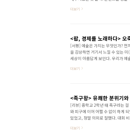
다. 무엇보다 캐릭터에 나를 이입할 
더보기
의 만화가는 우라사와 나오키의 만화
하며 재미와 감동과는 거리가 먼 듯한
되고서야 그의 만화를 접했고, 나의 
영화가..
<팝, 경제를 노래하다> 오
[서평] 예술은 가치는 무엇인가? 먼저
을 감상하면 거기서 느낄 수 있는 미
세상이 아름답게 보인다. 우리가 예술
다. 예술 작품을 보고 시대적 배경과
더보기
치를 더욱 높이 사는 사람들은 예술의
적 가치를 추구하는 것도 해석의 일종
배경과 맥락이다. 그 중에서도 그 
이 아..
<족구왕> 유쾌한 분위기와
[리뷰] 중학교 2학년 때 족구라는 
와 피구에 이어 어쩔 수 없이 하게 
밌었고, 정말 의외로 잘했다. 대회 
아주는 이 없었고, 이후 군대에서 하
더보기