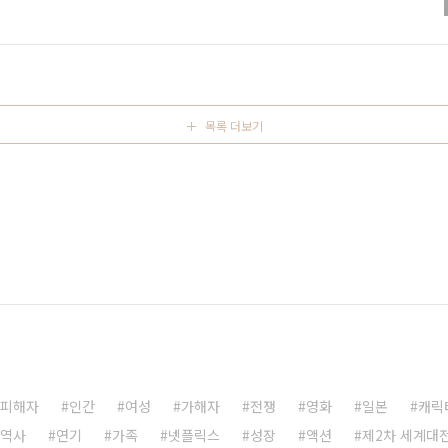
 못했던 건지, 소위 '개발'로 통하게 되었다. 내가 찬 공은 어디
그래도 계급이 오르면서 점점 잘 하게 되었다. 그럼 뭐하나? 이제
제대를 하게 되었다. 사회에 나오니 아무도 족구를 하지도 찾..
목록 더보기
피해자
인간
여성
가해자
전쟁
영화
일본
캐릭
역사
연기
가족
넷플릭스
성장
액션
제2차 세계대