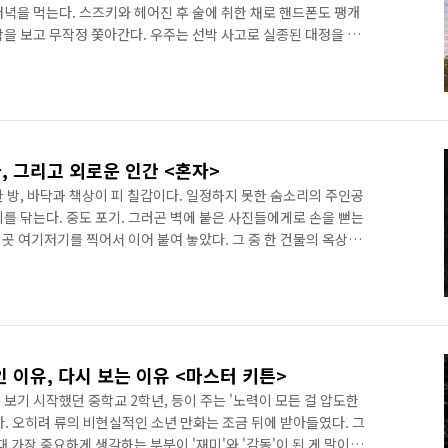
녁을 먹는다. 스즈키와 헤어진 후 술에 취한 채로 핸드폰도 팽개
을 보고 무작정 쫓아간다. 우주는 선박 사고로 실종된 대정을 대
 탄 사람을 쫓는 건 역시 무리, 놓치고는 근처의 고즈넉한 바 '피
대정'이라는 곳이란다. 익숙한 이름이다. 맥주 한 잔을 걸치고 뻗어버
으로 돌아갈 비행기 시간을 놓쳐버렸다. 주인장의 말 때문인지 평소
 때문인지 그저 홧김인지, 우주는 회사를 그만둔다. 무작정 피어
, 그리고 외로운 인간 <혼자>
마한 방, 바닥과 책상이 피 칠갑이다. 일정하지 못한 숨소리의 주인공
를 닦는다. 중도 포기. 그러곤 벽에 붙은 사진들에게로 손을 뻗는
 곳 여기저기를 찍어서 이어 붙여 놓았다. 그 중 한 건물의 옥상에
지고 사진으로 뻗는 손은 떨린다. 이제 영화가 시작된다. 영화 는
법으로 시작된다. 그 어떤 설명도 없이 다짜고짜 영화의 중요 장
 영화의 첫 장면이 달랐던 건 '롱테이크', 약 4분 간을 한 번에 보
 그 방식이 점진적이라는 점. 좁은 방을 보여주는 데 1초면 ..
인 이유, 다시 보는 이유 <마스터 키튼>
 보기 시작했던 중학교 2학년, 등이 주는 '노력이 모든 걸 압도한
. 오히려 류의 비현실적인 소년 만화는 조금 뒤에 받아들였다. 그
 가장 중요하게 생각하는 부분이 '재미'와 '감동'이 된 게 말이