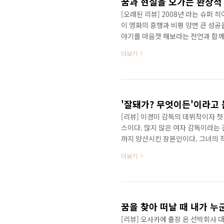
꿈과 현실을 오가는 환상적
[오래된 리뷰] 2008년 라는 슈퍼 
이 영화의 흥행과 비평 양면 큰 성공
야기를 마음껏 해보라는 전언과 함께.
고 와 또 한 번 흥행과 비평 앙면에
더보기
간다. 이전, 또한 함께 한 그들이다.
15년 여를 함께 한 놀란과 워너의 
이는 도 또 다른 최고가 아닐까 싶다.
'잘돼가? 무엇이든'이라고 
[리뷰] 이경미 감독의 데뷔작이자 첫
스이다. 많지 않은 여자 감독이라는 
까지 양산시킨 장본인이다. 그녀의 작
런 경우가 흔치 않은데, 그녀의 작품
더보기
준까지 올라왔다는 방증인가, 그녀
이 있고 기막히게 싫어하는 사람이 있
패했지만 무수히 많은 상을 탔다. 그
에세이 (아르떼), 나..
꿈을 찾아 떠날 때 내가 누
[리뷰] 오사카에 출장 온 선박회사 