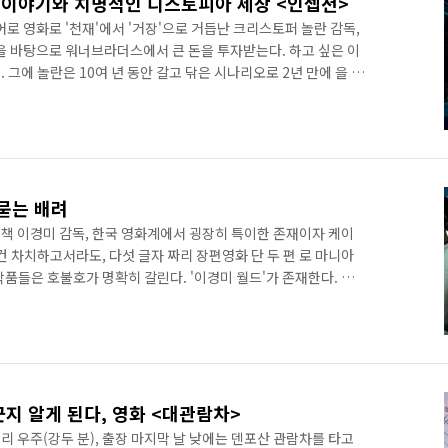
 이야기와 치명적인 디스토피아 세상 <인셉션>
히어로 영화로 '천재'에서 '거장'으로 거듭난 크리스토퍼 놀란 감독,
을 바탕으로 워너브라더스에서 큰 돈을 투자받는다. 하고 싶은 이
 그에 놀란은 10여 년 동안 갈고 닦은 시나리오로 2년 만에 을 들
서 거대한 성공을 거둔다. 놀란은 까지 워너와의 윈윈 작업을 이어나
 그리고 내년 개봉 예정인 국제 첩보 액션물 도 함께 할 예정이다.
작업물들 중 최고는 단연 일 테지만, 놀란의 독자적인 천재성이 돋보
 범죄 및 스릴러 장르에 천착해 온 놀란은, 을 기점으로..
묻는 배려
 책 이경미 감독, 한국 영화계에서 굉장히 특이한 존재이자 케이
건 차치하고서라도, 다섯 글자 짜리 장편영화 단 두 편 로 마니아
품들은 호불호가 명확히 갈린다. '이경미 월드'가 존재한다. 이
들은 관객 평점과 기자·평론가 평점이 비슷하다. 대중이 평단 수
의 작품들은 수작임에 분명하지만 별개로 기막히게 좋아하는 사람
다는 것일까. 둘 다 맞는 말일 테다. 그녀의 작품들은 흥행에 참
녀가 최근에 책을 냈다. 지난 15년 동안의 끼적거림을 모아 놓은
군지 알게 된다, 영화 <대관람차>
대리 우주(강두 분), 출장 마지막 날 낮에는 덴포산 관람차를 타고