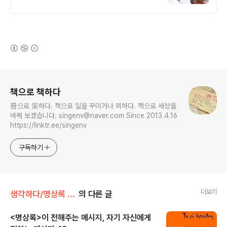
작, 사진3장 동시발송, 실패건100%재적립,
전화번호 입력대행
(새창열림)
로그 정보
책으로 책하다
冊으로 策하다. 책으로 일을 꾸미거나 꾀하다. 책으로 세상을
바꿔 보겠습니다. singenv@naver.com Since 2013.4.16
https://linktr.ee/singenv
구독하기
더보기
생각하다/명상록 다시읽기
의 다른 글
<명상록>이 전해주는 메시지, 자기 자신에게