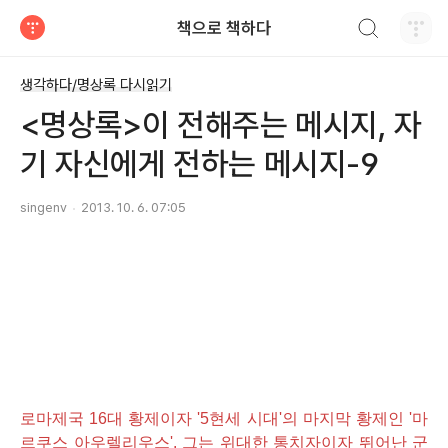
검색하기
책으로 책하다
티스토리
생각하다/명상록 다시읽기
<명상록>이 전해주는 메시지, 자
기 자신에게 전하는 메시지-9
singenv
2013. 10. 6. 07:05
로마제국 16대 황제이자 '5현세 시대'의 마지막 황제인 '마
르쿠스 아우렐리우스'. 그는 위대한 통치자이자 뛰어난 군