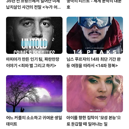
35년 전 프랑스에서 일어난 미제
궁극의 리스트 - 세계 문학의 대문
납치살인 사건의 전말 <누가 어린
호
그레고리를 죽였나?>
마피아가 만든 인기 팀, 파란만장
님스 푸르자의 14좌 최단 기간 완
이야기 <죄와 벌 그리고 하키>
등 여정을 따라서 <14좌 정복>
어느 커플의 소소하고 귀여운 생일
아이를 향한 집착이 '모성 본능'으
데이트
로 둔갑할 때 일어나는 일