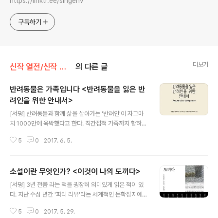
https://linktr.ee/singenv
구독하기
더보기
신작 열전/신작 도서
의 다른 글
반려동물은 가족입니다 <반려동물을 잃은 반
려인을 위한 안내서>
글 내용
[서평] 반려동물과 함께 삶을 살아가는 '반려인'이 자그마
치 1000만에 육박했다고 한다. 직간접적 가족까지 합하면
인구의 절반은 훌쩍 넘을 수치인데, 고령화와 핵가족화가
5
0
2017. 6. 5.
크게 작용했다고 알고 있다. 나만 해도 평생 반려동물을 옆
에 둔 적이 없는데, 고양이를 데려오고 싶은 마음이 굴뚝 같
다. 내가 신(新) 핵가족의 일원이기 때문에. 그런데 벌써부
소설이란 무엇인가? <이것이 나의 도끼다>
터 걱정되고 겁이나는 건, 인간보다 훨씬 짧은 반려동물의
글 내용
평균 수명이다. 개든 고양이든 평균 수명이 15살 이하이니,
[서평] 3년 전쯤 라는 책을 굉장히 의미있게 읽은 적이 있
떠나보낸 후의 슬픔을 어찌 감당할 수 있겠는가. 종종 들려
다. 지난 수십 년간 '파리 리뷰'라는 세계적인 문학잡지에서
오는 '펫로스 증후군'에 의한 반려인의 자살 소식이 결코 남
20, 21세기를 대표하는 작가를 인터뷰해왔는데, 도서출판
일 같지 않은 이유다. 이는 반려동물을 '가족' 이상으로 받
5
0
2017. 5. 29.
다른에서 설문을 통해 가려내 단행본으로 만들어낸 것이