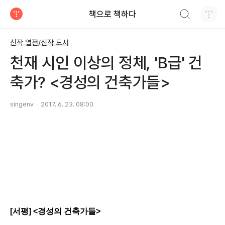
검색하기
책으로 책하다
티스토리
신작 열전/신작 도서
천재 시인 이상의 정체, 'B급' 건
축가? <경성의 건축가들>
singenv
2017. 6. 23. 08:00
[서평] <경성의 건축가들>