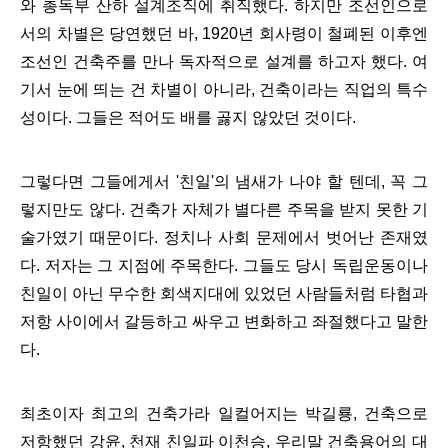
와 총독부 산하 설계조직에 취직했다. 하지만 조선인으로
서의 차별은 당연했던 바, 1920년 회사령이 철폐된 이후엔
조선인 건축주를 만나 독자적으로 설계를 하고자 했다.
여
기서 눈에 띄는 건 차별이 아니라, 건축이라는 직업의 특수
성이다. 그들은 적어도 배를 곯지 않았던 것이다.
그렇다면 그들에게서 '친일'의 냄새가 나야 할 텐데, 꼭 그
렇지만도 않다. 건축가 자체가 별다른 주목을 받지 못한 기
술가였기 때문
이다.
정치나 사회 문제에서 벗어난 존재였
다. 저자는 그 지점에 주목한다. 그들도 당시 독립운동이나
친일이 아닌 무수한 회색지대에 있었던 사람들처럼 타협과
저항 사이에서 갈등하고 싸우고 변화하고 좌절했다고 말한
다.
최초이자 최고의 건축가라 일컬어지는 박길룡, 건축으로
저항했던 강윤, 천재 친일파 이천승, 우리말 건축용어의 대