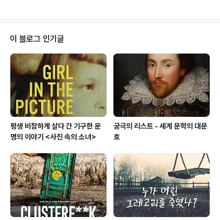
아들였기 때문이겠다. 의외로 관련 서적은 많지 않다. 200
다. 1, 2, 3권 각각 12명씩 소개했고 내가 본 건 1권, 거기엔
9년에 나온 ..
내가 가장 좋아하는 작가 움베르토 에코를 비롯해 무라카
미 하루키, 밀란 쿤데라, 어니스트 헤밍웨이 등이 있었다.
그야말로 소설가들 위에 군림하는 소설가들이라 말하지 않
이 블로그 인기글
을 수 없겠다. 이들이 공통적으로 말하는 건 의외였는데, 소
설 쓰는 건 '노동'이라는 것이었다. 흔히 소설가를 비롯 예
술가를 생각하면 연상되는 신의 어깨 위에 올라탄 천재의
이미지와는 정반대. 충격이기도 했지만 한편으론 개인적으
로 한때나마 소설..
평생 비참하게 살다 간 기구한 운
궁극의 리스트 - 세계 문학의 대문
명의 이야기 <사진 속의 소녀>
호