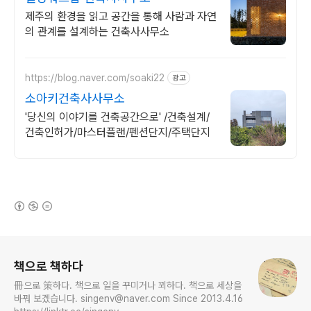
제주의 환경을 읽고 공간을 통해 사람과 자연
의 관계를 설계하는 건축사사무소
https://blog.naver.com/soaki22
광고
소아키건축사사무소
'당신의 이야기를 건축공간으로' /건축설계/
건축인허가/마스터플랜/펜션단지/주택단지
(새창열림)
로그 정보
책으로 책하다
冊으로 策하다. 책으로 일을 꾸미거나 꾀하다. 책으로 세상을
바꿔 보겠습니다. singenv@naver.com Since 2013.4.16