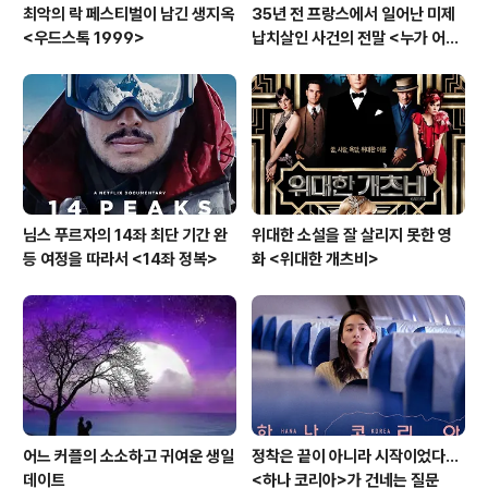
최악의 락 페스티벌이 남긴 생지옥
35년 전 프랑스에서 일어난 미제
<우드스톡 1999>
납치살인 사건의 전말 <누가 어린
그레고리를 죽였나?>
님스 푸르자의 14좌 최단 기간 완
위대한 소설을 잘 살리지 못한 영
등 여정을 따라서 <14좌 정복>
화 <위대한 개츠비>
어느 커플의 소소하고 귀여운 생일
정착은 끝이 아니라 시작이었다…
데이트
<하나 코리아>가 건네는 질문