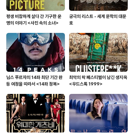
평생 비참하게 살다 간 기구한 운
궁극의 리스트 - 세계 문학의 대문
명의 이야기 <사진 속의 소녀>
호
님스 푸르자의 14좌 최단 기간 완
최악의 락 페스티벌이 남긴 생지옥
등 여정을 따라서 <14좌 정복>
<우드스톡 1999>