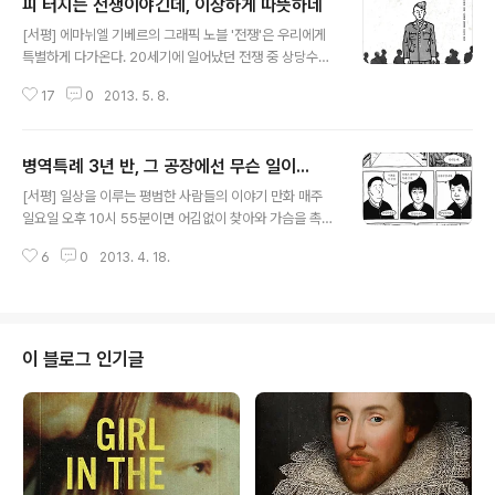
피 터지는 전쟁이야긴데, 이상하게 따뜻하네
글 내용
[서평] 에마뉘엘 기베르의 그래픽 노블 '전쟁'은 우리에게
특별하게 다가온다. 20세기에 일어났던 전쟁 중 상당수의
당사자(제2차 세계대전, 한국 전쟁 등) 또는 참가자(베트남
17
0
2013. 5. 8.
전쟁, 걸프전, 이라크전쟁 등)이기도 하겠지만, 여전히 전쟁
의 위험성이 다분한 시대상황 속에서 살고 있기 때문일 것
이다. 물론 나에게도 특별히 다가온다. 한국 남자라면 대부
병역특례 3년 반, 그 공장에선 무슨 일이...
분 군대를 경험하고, 제대를 한 후에도 예비군으로 편성되
글 내용
어 떼려야 뗄 수 없는 관계가 설정되는 것이다. 이런 상황에
[서평] 일상을 이루는 평범한 사람들의 이야기 만화 매주
서 기인한 것인지는 몰라도 군대를 가기 전에도 군대를 다
일요일 오후 10시 55분이면 어김없이 찾아와 가슴을 촉촉
녀온 후에도 '전쟁 영화'를 좋아했다. 제2차 세계대전에 관
이 적셔주는 프로그램이 하나 있다. 프로그램 이름은 (KBS
한 영화는 거의 섭렵한 것 같다. 개 중에는 광기와 분노를
6
0
2013. 4. 18.
2TV). 대부분 너무나도 익숙하고 친숙한 곳에서의 3일을
표출하거나 상황을 담담하게 표출해 전쟁을 사실적으로 그
보여주는데, 항상 낯선 것은 왜일까. 겉으로 화려해 보이는
려낸 영화, 전쟁의 끔..
곳이 속은 너무나 평범하다는 것을, 평소에는 무심코 지나
쳐 버리곤 했던 곳이 사실은 어느 곳보다 바쁘게 돌아가고
있다는 것을, 나와는 아무런 관련도 없는 그곳에서도 열심
이 블로그 인기글
히 살아가는 사람들이 있다는 것을 모르기 때문은 아닐까.
또는 관심이 없을지도. '나와는 상관없다'고 생각하거나 너
무 동떨어져 있거나, 혹은 너무 평범하거나. 군대를 다녀온
사람이라면 알 것이다. 군대 또한 지극히 평범한 사람들이
살아가는 곳이라는 것..