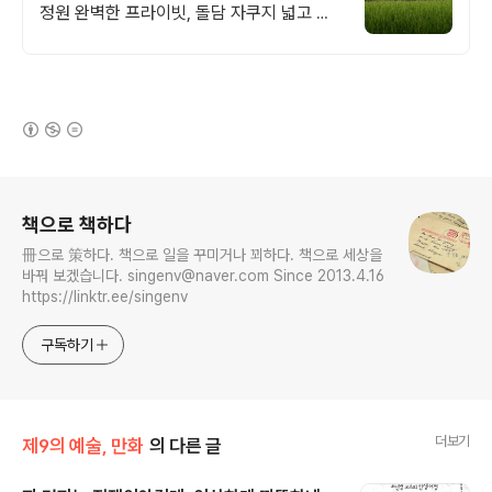
정원 완벽한 프라이빗, 돌담 자쿠지 넓고 탁
트인 평상 뷰, 감성주점 스타일 별도 전용 다
이닝공간, 침실3, 욕실2,
(새창열림)
로그 정보
책으로 책하다
冊으로 策하다. 책으로 일을 꾸미거나 꾀하다. 책으로 세상을
바꿔 보겠습니다. singenv@naver.com Since 2013.4.16
https://linktr.ee/singenv
구독하기
더보기
제9의 예술, 만화
의 다른 글