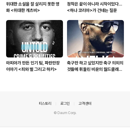
위대한 소설을 잘 살리지 못한 영
정착은 끝이 아니라 시작이었다…
화 <위대한 개츠비>
<하나 코리아>가 건네는 질문
마피아가 만든 인기 팀, 파란만장
축구만 하고 싶었지만 축구 의외의
이야기 <죄와 벌 그리고 하키>
것들에 휘둘린 비운의 월드클래스
<아넬카: 문제적 저니맨>
의안내
티스토리
로그인
고객센터
© Daum Corp.