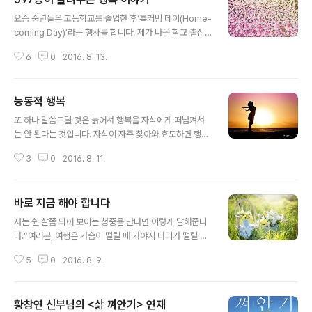
글 내용
요즘 중년들은 고등학교를 졸업한 후‘홈커밍 데이(Home-
coming Day)’라는 행사를 합니다. 제가 나온 학교 출신
중에 현역 국회의원이 세 명이나 있고모교가 있는 시의 시
6
0
2016. 8. 13.
장님도 5년 선배라고 하니, 명문이라며 동창들끼리 자부심
이 대단했습니다. 아무튼, 졸업생들이 ‘홈커밍 데이’ 행사를
열기로 하고 강사를 누구로 할까 고민하다가, 저를 불렀습
능동적 행복
니다. 저는 고등학교 시절 한때 전교 610명 중 597등을 했
글 내용
던 사람입니다. 그럼에도 불구하고 친구들이 저를 선택한
또 하나 말씀드릴 것은 늙어서 행복을 자식에게 떠넘겨서
이유가 무엇일지 생각해봤습니다. 곰곰이 생각해보니, 아
는 안 된다는 것입니다. 자식이 자주 찾아와 효도하면 행복
마도 친구들은 제가 가장 행복한 사람인 것 같아서 부른 것
하고, 찾아오지 않으면 불행해하는 노인은 자신의 삶을 껴
같았습니다. 제가 왜 사람들 눈에 그리도 행복해 보일까요?
3
0
2016. 8. 11.
안을 줄 모르는 사람입니다. 부모가 좋아서 낳은 자식인데,
그 이유는 어려서부터 제가 진짜 하고 싶었던 일을 하기 때
이제는 키운 것으로 만족하고 감사해야 합니다. 나이가 먹
문입니다. 지금 ..
어서 자기 인생을 책임질 사람은 본인밖에 없습니다. 진정
바로 지금 해야 합니다
으로 행복해지고 싶다면, 가만히 앉아서 누가 나를 행복하
글 내용
게 해주기만을 기다리는 수동적인 마음부터 변화시켜야 합
저는 쉰 살쯤 되어 보이는 청중을 만나면 이렇게 말해줍니
니다. 먹고 싶은 것이 있으면 본인이 사 먹고, 행복해지고
다.“여러분, 여행은 가슴이 떨릴 때 가야지 다리가 떨릴 때
싶다면 지금 당장 스스로 행복을 찾아나서야 합니다. 나중
가면 안 됩니다.” 그러면 대부분 이런 답변이 돌아옵니
은 없습니다. 지금이 나에게 주어진 최고의 선물임을 잊지
5
0
2016. 8. 9.
다.“말씀은 좋은데 아이들 공부도 시켜야 하고, 결혼도 시
마십시오. 황창연 신부 / 삶 껴안기 상세정보 http://me2.
켜야 하고, 해줄 게 많으니 나중에 갈게요.” 하지만 나중은
do/GFZQance
없습니다. 세상에 가장 허망한 약속이 바로 ‘나중에’입니다.
황창연 신부님의 <삶 껴안기> 연재
무엇을 하려면 바로 지금 해야 합니다. 영어로 ‘지금’은 ‘pr
글 내용