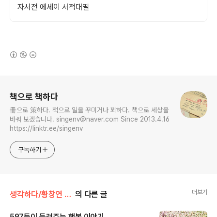
자서전 에세이 서적대필
(새창열림)
로그 정보
책으로 책하다
冊으로 策하다. 책으로 일을 꾸미거나 꾀하다. 책으로 세상을
바꿔 보겠습니다. singenv@naver.com Since 2013.4.16
https://linktr.ee/singenv
구독하기
더보기
생각하다/황창연 신부의 삶 껴안기 연재
의 다른 글
597등이 들려주는 행복 이야기