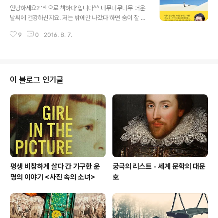
esent’입니다. 현재라는 뜻인데, ‘선물’이라는 뜻도 있습니
안녕하세요? '책으로 책하다'입니다^^ 너무너무너무 더운
다. 우리에게 주어진 ‘지금’이라는 시간 그 자체로 선물이라
날씨에 건강하신지요. 저는 밖에만 나갔다 하면 숨이 잘 안
는 의미입니다. 오늘의 삶을 즐기지 못하는 사람은 내일도
쉬어지더군요. 마치 공기가 제 코와 입을 막고 있는 것 같아
행복할 수 없습니다. 오늘을 기쁘게 살 줄 모르는 사람에게
9
0
2016. 8. 7.
요. 와중에 신간 한 권을 연재하게 되었어요. 홍익출판사의
20년 더 살 기회를 준다 해도 의미가 없습니다. 그러니 내
이구요. 황창연 신부님의 행복 공감 에세이입니다. 신부님
게 ..
은 평창에 ‘성 필립보 생태마을’을 만들었고, 수년간 다양한
분야에서 활동하고 터득한 삶의 지혜와 자아성찰의 방법을
강론하면서 널리 알려지기 시작했다고 해요. 그의 강연은
이 블로그 인기글
쉬운 단어와 친근한 이야기, 재치 넘치는 비유를 구사하면
서 명쾌하고 깊이 있는 메시지를 심어주는 것으로 유명하
답니다^^ 고맙게도 홍익출판사에서 제의가 들어와 8월 9
일(화)부터 매주 4회(화, 목, 토, 일) 한 달간 연재 할 예정이
에요. 나머지 3일..
평생 비참하게 살다 간 기구한 운
궁극의 리스트 - 세계 문학의 대문
명의 이야기 <사진 속의 소녀>
호