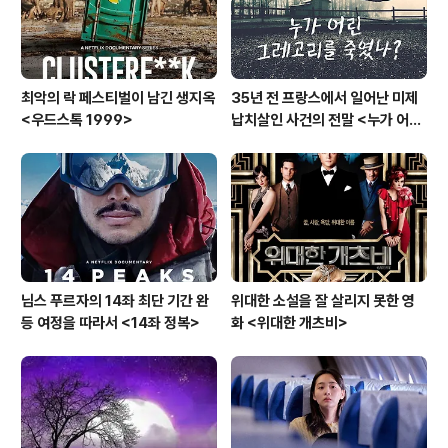
최악의 락 페스티벌이 남긴 생지옥
35년 전 프랑스에서 일어난 미제
<우드스톡 1999>
납치살인 사건의 전말 <누가 어린
그레고리를 죽였나?>
님스 푸르자의 14좌 최단 기간 완
위대한 소설을 잘 살리지 못한 영
등 여정을 따라서 <14좌 정복>
화 <위대한 개츠비>