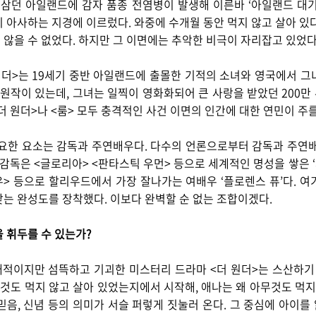
 삼던 아일랜드에 감자 품종 전염병이 발생해 이른바 ‘아일랜드 대
 아사하는 지경에 이르렀다. 와중에 수개월 동안 먹지 않고 살아 있
않을 수 없었다. 하지만 그 이면에는 추악한 비극이 자리잡고 있었다
원더>는 19세기 중반 아일랜드에 출몰한 기적의 소녀와 영국에서 그
 원작이 있는데, 그녀는 일찍이 영화화되어 큰 사랑을 받았던 200
<더 원더>나 <룸> 모두 충격적인 사건 이면의 인간에 대한 연민이 주
중요한 요소는 감독과 주연배우다. 다수의 언론으로부터 감독과 주연배
 감독은 <글로리아> <판타스틱 우먼> 등으로 세계적인 명성을 쌓은
우> 등으로 할리우드에서 가장 잘나가는 여배우 ‘플로렌스 퓨’다. 
는 완성도를 장착했다. 이보다 완벽할 순 없는 조합이겠다.
 휘두를 수 있는가?
적이지만 섬뜩하고 기괴한 미스터리 드라마 <더 원더>는 스산하기 
것도 먹지 않고 살아 있었는지에서 시작해, 애나는 왜 아무것도 먹지
, 믿음, 신념 등의 의미가 서슬 퍼렇게 짓눌러 온다. 그 중심에 아이