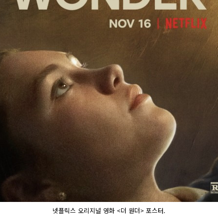
넷플릭스 오리지널 영화 <더 원더> 포스터.