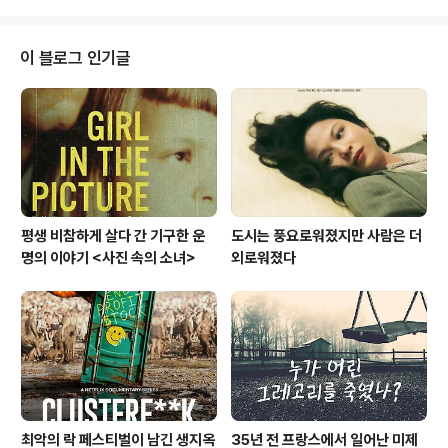
경우가 많다. 즉, 돈을 쏟아붓는 블록버스터급이 아닌 작품
성과 연기력으로 승부하는 영화들의 마케팅 승부처인 것이
다. 올해는 코로나 판데믹으로 통상 2월에 열리던 아카데
이 블로그 인기글
미 시상식이 4월로 연기되어 많은 영화가 개봉은 물론 마
케팅 일정에 차질이 있었을 줄 안다. 넷플릭스를 비롯한 O
TT 서비스의 영화들은 전혀 상관이 없다시피 했지만, '아
카데미용' 영화들의 개봉 일정이 예전보다 많이 늦춰진 20
21년이다. 여우주연상, 감독상, ..
평생 비참하게 살다 간 기구한 운
도시는 풍요로워졌지만 사람은 더
명의 이야기 <사진 속의 소녀>
외로워졌다
최악의 락 페스티벌이 남긴 생지옥
35년 전 프랑스에서 일어난 미제