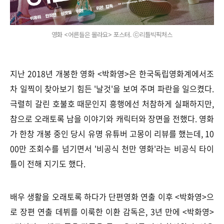
영화 <어른들은 몰라요> 포스터. ⓒ리틀빅픽처스
지난 2018년 개봉한 영화 <박화영>은 한국독립영화계에서조
차 일찍이 찾아보기 힘든 '날것'을 보여 주며 파란을 일으켰다.
극렬히 갈린 호불호 때문인지 흥행에선 처참하게 실패하지만,
참으로 오래토록 남을 이야기와 캐릭터와 장면을 전했다. 영화
가 한창 개봉 중인 당시 유명 유튜버 고몽이 리뷰를 했는데, 10
00만 조회수를 넘기면서 '비공식 천만 영화'라는 비공식 타이
틀이 전해 지기도 했다.
배우 생활을 오래토록 하다가 단편영화 연출 이후 <박화영>으
로 장편 연출 데뷔를 이룩한 이환 감독은, 3년 만에 <박화영>