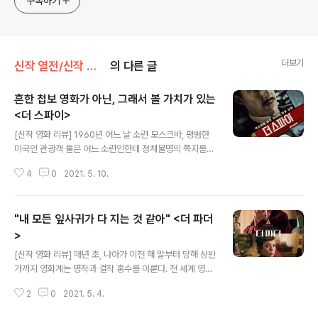
구독하기
더보기
신작 열전/신작 영화
의 다른 글
흔한 첩보 영화가 아닌, 그래서 볼 가치가 있는
<더 스파이>
글 내용
[신작 영화 리뷰] 1960년 어느 날 소련 모스크바, 평범한
미국인 관광객 둘은 어느 소련인한테 정체불명의 쪽지를
전해 받는다. CIA에 전해 달라는 그의 말을 듣고 미국 대사
4
0
2021. 5. 10.
관에 전하는 관광객, CIA는 쪽지의 주인인 GRU의 올레크
펜코프스키 대령을 철저히 조사한 후 폭로의 범위와 깊이
가 남다르다는 점까지 감안해 그와 계속 연결하기로 한다.
"내 모든 잎사귀가 다 지는 것 같아" <더 파더
펜코프스키는 소련에 의한 핵전쟁의 위험성을 폭로하며 소
련의 핵무기 핵심 정보들을 빼돌리고자 했다. 전 세계 평화
>
글 내용
를 위해서, 그리고 가족들이 자유롭게 더 좋은 세상에서 살
[신작 영화 리뷰] 매년 초, 나아가 이전 해 말부터 당해 상반
아갔으면 하는 바람에서. 미국과 소련의 냉전시대에서 제
가까지 영화계는 명작과 걸작 홍수를 이룬다. 전 세계 영화
아무리 CIA라도 한계가 있는 법, 영국의 도움을 받아야 했
계를 주름잡는 미국 할리우드의 자타공인 최고 시상식들인
다. M16를 찾는 CIA, 그들은 아무도 의심하지 않고 모스
2
0
2021. 5. 4.
골든 글로브와 아카데미가 연초에 연달아 열리기 때문이
크바와 런던을 자연스레..
다. 노미네이트와 수상 여부에 따라 흥행이 크게 좌우되는