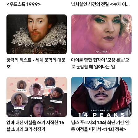
<우드스톡 1999>
납치살인 사건의 전말 <누가 어린
그레고리를 죽였나?>
궁극의 리스트 - 세계 문학의 대문
아이를 향한 집착이 '모성 본능'으
호
로 둔갑할 때 일어나는 일
엄마 대신 야설을 쓰기 시작한 16
님스 푸르자의 14좌 최단 기간 완
살 소녀의 코믹 성장기
등 여정을 따라서 <14좌 정복>