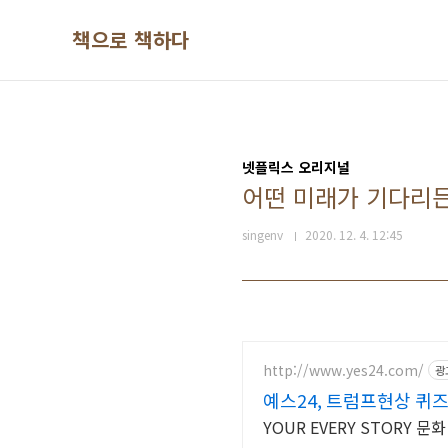
본문 바로가기
책으로 책하다
넷플릭스 오리지널
어떤 미래가 기다리든
singenv
2020. 12. 4. 12:45
http://www.yes24.com/
광
예스24, 트럼프현상 퀴
YOUR EVERY STORY 문