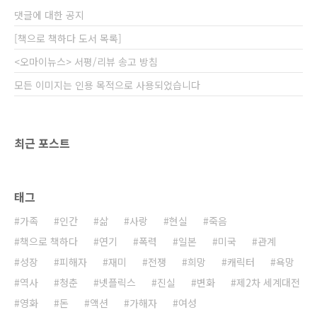
위원 선거에 나섰다가 모종의 이유로 폭행 사건
댓글에 대한 공지
에 휘말려 아쉽게 낙선하고 말았다. 그 일로 아버
지와 서먹서먹해졌고 당 본부에서 선거 캠프 직
[책으로 책하다 도서 목록]
원으로 일하게 된..
<오마이뉴스> 서평/리뷰 송고 방침
모든 이미지는 인용 목적으로 사용되었습니다
최근 포스트
태그
가족
인간
삶
사랑
현실
죽음
책으로 책하다
연기
폭력
일본
미국
관계
성장
피해자
재미
전쟁
희망
캐릭터
욕망
역사
청춘
넷플릭스
진실
변화
제2차 세계대전
영화
돈
액션
가해자
여성