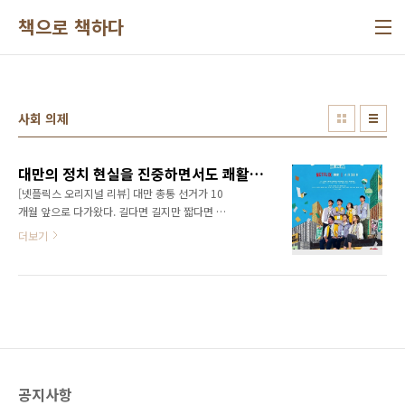
본문 바로가기
책으로 책하다
사회 의제
대만의 정치 현실을 진중하면서도 쾌활하게 <인선지인>
[넷플릭스 오리지널 리뷰] 대만 총통 선거가 10
개월 앞으로 다가왔다. 길다면 길지만 짧다면 짧
은 시간, 집권당 민화당의 현 총통 쑨링셴과 야당
더보기
공정당의 대표 린웨전이 맞붙는다. 주임 천자징
과 부주임이자 대변인 웡원팡이 주도하는 공정
당 홍보부가 열일한다. 현 정부, 즉 민화당이 하
는 일을 하나하나 캐서 꼬투리를 잡고 물어지는
한편 공정당과 린웨전을 따로 또 같이 띄우려 한
다. 와중에 교수를 거쳐 입법위원장을 거쳐 국회
의장까지 역이한 미중년 스타 정치인 자오창쩌
가 민화당의 부총통 후보가 된다. 웡원팡은 유력
공지사항
한 정치가 가문의 딸로 일전에 커밍아웃을 한 채