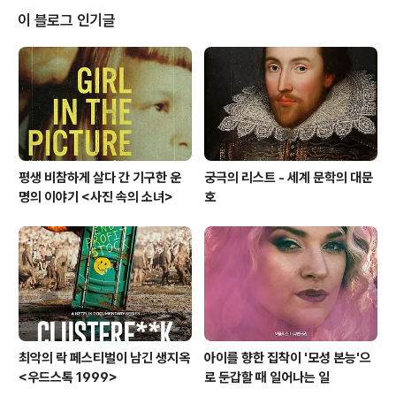
자 원고지 700~800매는 필요하므로 이를 장편 소설의
이 블로그 인기글
한 기준으로 적용할 수 있을 것이다. 장편 소설이 더 길어서
단행본으로 몇 권에 이르면 대하소설이라고 한다. 장편 소
설에 해당하는 서양의 용어는 'novel'인데, 한국에서 'nov
el'은 중·단편 및 장편 소설을 포괄하는 명칭으로 사용된다.
서양에서는 단..
평생 비참하게 살다 간 기구한 운
궁극의 리스트 - 세계 문학의 대문
명의 이야기 <사진 속의 소녀>
호
최악의 락 페스티벌이 남긴 생지옥
아이를 향한 집착이 '모성 본능'으
<우드스톡 1999>
로 둔갑할 때 일어나는 일