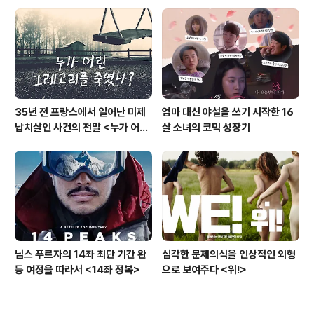
35년 전 프랑스에서 일어난 미제
엄마 대신 야설을 쓰기 시작한 16
납치살인 사건의 전말 <누가 어린
살 소녀의 코믹 성장기
그레고리를 죽였나?>
님스 푸르자의 14좌 최단 기간 완
심각한 문제의식을 인상적인 외형
등 여정을 따라서 <14좌 정복>
으로 보여주다 <위!>