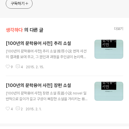
구독하기
더보기
생각하다
의 다른 글
[100년의 문학용어 사전] 추리 소설
글 내용
[100년의 문학용어 사전] 추리 소설 推理小說 먼저 사건
의 결과를 보여 주고, 그 원인과 과정을 주인공이 논리력과
인과 관계의 정합성을 통해 추적하는 서사 구조를 가진 소
9
4
2015. 2. 15.
설. 독자의 흥미를 위해 곳곳에 사건의 실마리를 배치하는
경우가 많으며, 낱낱의 사건처럼 보이던 것이 하나의 인과
관계로 해명되면서 지적 쾌감을 얻게 해주는 경우도 많다.
[100년의 문학용어 사전] 장편 소설
흥미 위주의 대중 소설이라는 일반적 통념에도 범죄 소설
글 내용
이나 탐정 소설과 같이 독자적 규범을 만들어 내며 장르 문
[100년의 문학용어 사전] 장편 소설 長篇小說 novel 일
학으로서 확고한 지위를 획득하고 있다. 추리 소설은 에드
반적으로 길이가 길고 구성이 복잡한 소설을 가리키는 용
거 앨런 포의 「모르그가의 살인」에서 시작되었다. 「황금벌
어. 장편 소설의 길이는 중·당편 소설과 상대적으로 비교한
레」, 「검은 고양이」, 「도난당한 편지」 등은 특히 단편 소설 영
4
2
2015. 2. 1.
수치이기 때문에 길이의 정확한 기준은 정해져 있지 않으
역에서 탁월한 성취를 이룬 그의 대표적인 추리 소설들이
며, 대개 관습적인 기준에 따라 판별한다. 이를테면 장편 소
다. 이후 코넌 도일의 '..
설은 단행본으로 처리할 수 있는 최소한의 양을 하한선으
로 잡고 있는데, 우리 출판계의 관례상 단행본의 경우 200