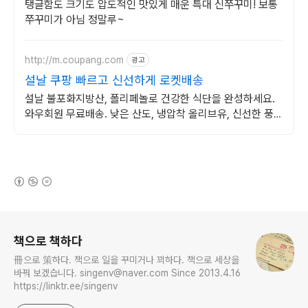
미!
탱글함도 크기도 압도적인 맛있게 매운 특대 신쭈꾸미! 보통
쭈꾸미가 아님 정말루~
http://m.coupang.com
광고
설날 쿠팡 빠르고 신선하게 로켓배송
설날 불포화지방산, 폴리페놀로 건강한 식단을 완성하세요.
와우회원 무료배송. 낮은 산도, 냉압착 올리브유, 신선한 풍미
를 직접 느껴보세요.
(새창열림)
로그 정보
책으로 책하다
冊으로 策하다. 책으로 일을 꾸미거나 꾀하다. 책으로 세상을
바꿔 보겠습니다. singenv@naver.com Since 2013.4.16
https://linktr.ee/singenv