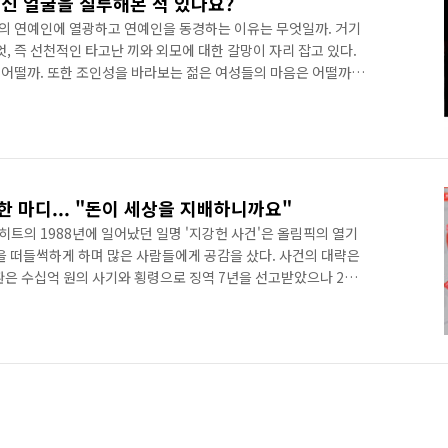
당신 얼굴을 질투해본 적 있나요?
드의 연예인에 열광하고 연예인을 동경하는 이유는 무엇일까. 거기
엇, 즉 선천적인 타고난 끼와 외모에 대한 갈망이 자리 잡고 있다.
어떨까. 또한 조인성을 바라보는 젊은 여성들의 마음은 어떨까.
과 이상적인 대상을 소유할 수 없다는 데에서 기인한 아쉬움이 담
열광함으로써 계층적 대리만족을 느낀다. 여기에는 일종의 쾌락주
 사회 전반적으로 쾌락주의보다는 금욕주의에 가까운 문화가 주를
서 기인한 바 강력한 여론의 힘도 한 몫 한다고 할 수 있겠다. 쾌
 마디... "돈이 세상을 지배하니까요"
히트의 1988년에 일어났던 일명 '지강헌 사건'은 올림픽의 열기
을 떠들썩하게 하며 많은 사람들에게 공감을 샀다. 사건의 대략은
환은 수십억 원의 사기와 횡령으로 징역 7년을 선고받았으나 2년
 지강헌 등은 상대적으로 낮은 죄질의 범죄를 저질렀음에도
지강헌을 비롯한 12명의 미결수는 집단으로 탈주해 인질극을 벌이
. 12명의 미결수 중 마지막 인질범이었던 지강헌은 비지스의
자기 목을 그었다. 그리고 곧바로 경찰의 총에 맞고 죽었다. "돈 없