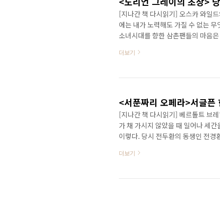
<도리언 그레이의 초상> 
[지나간 책 다시읽기] 오스카 와일
에는 내가 노력해도 가질 수 없는 무
소녀시대를 향한 삼촌팬들의 마음은 
이런 마음 속에는 젊음에 대한 환상
더보기
겨 있다. 그리고 우리는 그들에게 
의도 가미돼 있다. 우리나라의 경우
이루고 있다. 이는 오래된 전통 문화에
락주의에도 육체적·정신적..
<서푼짜리 오페라>서글픈 한
[지나간 책 다시읽기] 베르톨트 브레
가 채 가시지 않았을 때 일어나 세간
이렇다. 당시 전두환의 동생인 전경
정도 실형을 살다가 풀려났다. 반면
더보기
10~20년의 형량을 받았다. 이에 
다가 자살하거나 경찰에게 사살당했다
'홀리데이'를 들으면서 깨진 유리로 
고 권력 없이는 못 사는 ..