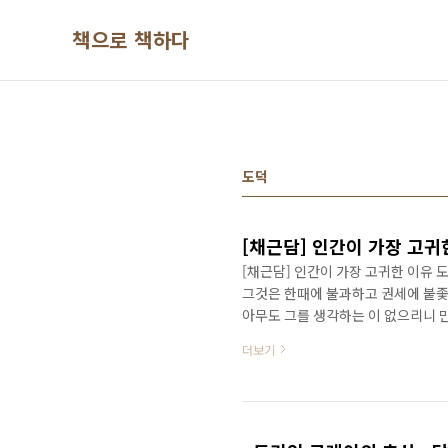
본문 바로가기
책으로 책하다
도덕
[채근담] 인간이 가장 고귀
[채근담] 인간이 가장 고귀한 이유 
그것은 한때에 불과하고 권세에 붙좇
아무도 그를 생각하는 이 없으리니 
에는 아랑곳없이 오직 영구한 도덕에
더보기
라리 깨끗한 이름을 위하여 말없이 
이름을 더럽히어 만고에 처량한 신세
는 사람은 한때에 적막하고, 권세에
의 물을 보고 몸 뒤의 몸을 생..