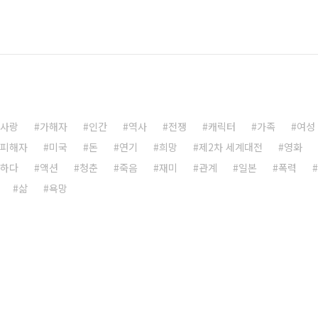
사랑
가해자
인간
역사
전쟁
캐릭터
가족
여성
피해자
미국
돈
연기
희망
제2차 세계대전
영화
책하다
액션
청춘
죽음
재미
관계
일본
폭력
삶
욕망