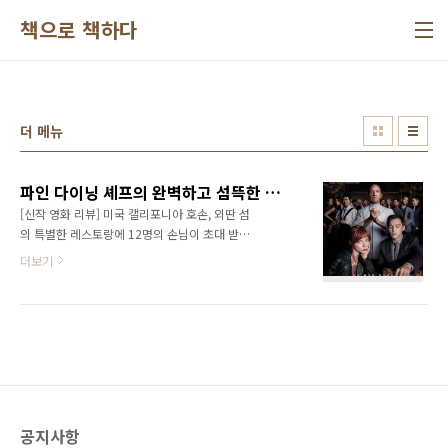
본문 바로가기
책으로 책하다
더 메뉴
파인 다이닝 셰프의 완벽하고 섬뜩한 계획이란? <더 메뉴>
[신작 영화 리뷰] 미국 캘리포니아 호손, 외딴 섬
의 특별한 레스토랑에 12명의 손님이 초대 받는
다. 초대는 받았지만 공짜는 아니고 1인당 거금
더보기
1250달러를 들여야 한다. 돈만 있다고 아무나
갈 수 없기에 초대 받은 사람들은 하나같이 들떠
있다. 도대체 얼마나 대단하고 진귀하고 맛있는
음식을 맛보게 될까? 젊은 커플 타일러와 마고는
오늘 처음 만났지만, 그래서 마고는 예정에 없던
예약자이지만, 외딴 섬으로 향한다. 외딴 섬엔 깔
끔하기 이를 데 없는 레스토랑이 기다리고 있다.
그곳에 들어서는 손님 일행, 마고는 예사롭지 않
공지사항
은 느낌을 받은 듯 배가 떠날 때와 레스토랑 문이