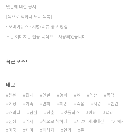
닫힐 때 뒤를 돌아본다. 레스토랑 안은 크지 않지
댓글에 대한 공지
만, 홀의 바깥쪽으로 바다가 보이는 통창이 있어
서 탁 트인 맛이 있다. 반면 홀의 안쪽..
[책으로 책하다 도서 목록]
<오마이뉴스> 서평/리뷰 송고 방침
모든 이미지는 인용 목적으로 사용되었습니다
최근 포스트
태그
일본
관계
현실
영화
삶
액션
폭력
여성
가족
변화
희망
죽음
사랑
인간
캐릭터
진실
청춘
넷플릭스
성장
욕망
전쟁
역사
책으로 책하다
제2차 세계대전
가해자
미국
재미
피해자
연기
돈