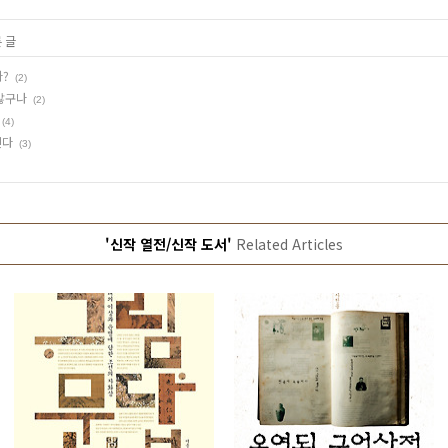
 글
가?
(2)
 많구나
(2)
(4)
인다
(3)
'신작 열전/신작 도서'
Related Articles