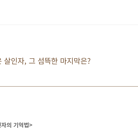
 살인자, 그 섬뜩한 마지막은?
인자의 기억법>