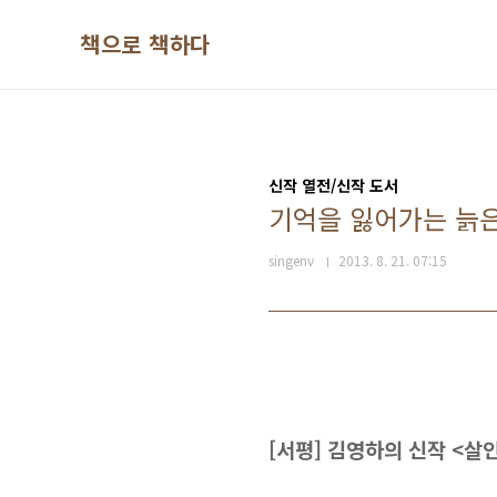
본문 바로가기
책으로 책하다
신작 열전/신작 도서
기억을 잃어가는 늙은
singenv
2013. 8. 21. 07:15
[서평] 김영하의 신작 <살