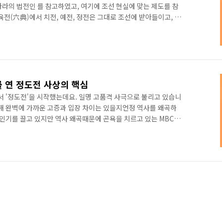
라의 법전인 를 참고하였고, 여기에 조선 현실에 맞는 제도를 참
육전(六典)에서 치전, 예전, 정전은 그대로 조선에 받아들이고, 교
사전을 공전으로 바꿔 받아들였습니다. 이를 조선으로 풀어쓰자면
화), 정전->병조(군사), 부전->호조(재정), 현전->형조(법륙),
 정도전은 조선의 국호를 어떻게 짓게 되었을까요? 국호 해동(海
 '조선(朝鮮)'이라고 부른 것이 셋이 있었다. 단군(檀君), 기..
 연 정도전 사상의 핵심
V에서 '정도전'을 시작했는데요. 일명 고품격 사극으로 불리고 있습니
비해 완벽에 가까운 고증과 입장 차이는 있을지언정 역사를 왜곡하
 인기를 끌고 있지만 역사 왜곡때문에 곤욕을 치르고 있는 MBC
는지도 모르겠습니다. 정도전이라고 하면, 오랜 세월 동안 역적이라
려 해왔었습니다. 비록 이성계와 함께 조선 창건의 핵심 중 핵심이
을 봐주다가 본처 소생 이방원에 의해 역적으로 몰려 죽은 것이죠.
 어느 누구보다 위에 있습니다. 심지어 이방원조차도 왕권중심 권