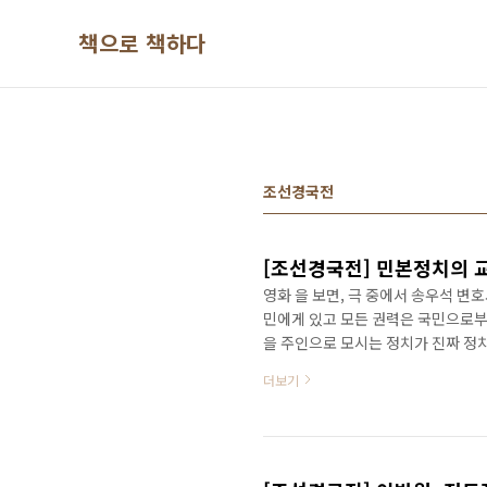
본문 바로가기
책으로 책하다
조선경국전
[조선경국전] 민본정치의 
영화 을 보면, 극 중에서 송우석 변
민에게 있고 모든 권력은 국민으로부
을 주인으로 모시는 정치가 진짜 정
政治)'이다. '민본정치'는 사랑과 
더보기
두고 있다. 인간의 도덕적 완성도를
을 한 마디로 요약하자면, 정치는 사
생명을 아끼고 사랑하는 자연의 이치
한 백성의 생활을 ..