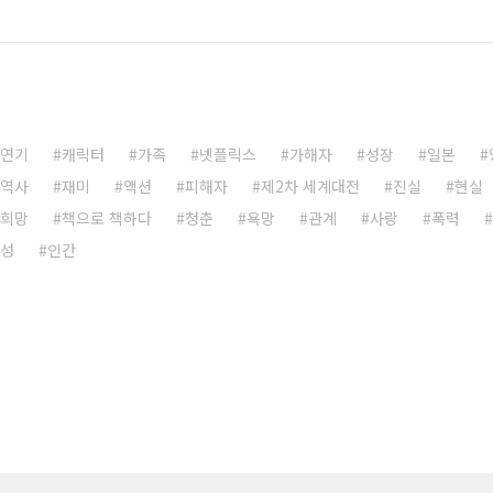
연기
캐릭터
가족
넷플릭스
가해자
성장
일본
역사
재미
액션
피해자
제2차 세계대전
진실
현실
희망
책으로 책하다
청춘
욕망
관계
사랑
폭력
성
인간