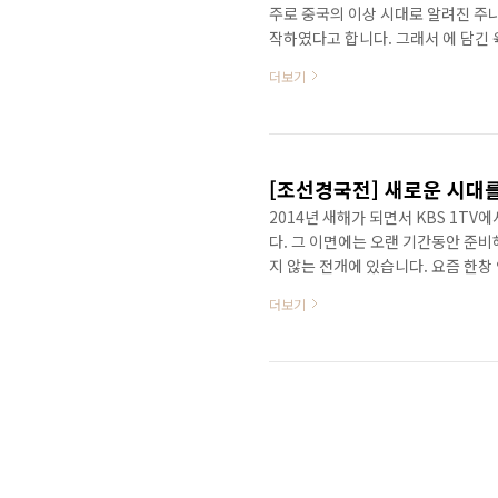
주로 중국의 이상 시대로 알려진 주나
작하였다고 합니다. 그래서 에 담긴 
전을 부전으로, 형전을 현전으로, 
더보기
치전->이조(인사행정), 예전->예조(교
공전->공조(공영)입니다. 그렇다면,
東)의 나라들은 국호가 일정하지 않아서
[조선경국전] 새로운 시대를
2014년 새해가 되면서 KBS 1T
다. 그 이면에는 오랜 기간동안 준
지 않는 전개에 있습니다. 요즘 한창
'기황후' 때문에 더욱 화제가 되었
더보기
는 이름 하에 그 진면목을 애써 감추
었지만, 이후 이성계의 후처 소생들
하지만 그가 조선에 끼친 영향을 그
력구조로 바꾼 것..