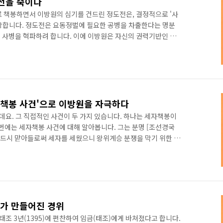
도전을 죽이다
로 책봉하면서 이방원의 심기를 건드린 정도전은, 결정적으로 '사
당합니다. 정도전은 요동정벌에 필요한 공병을 차출한다는 명분
 사병을 혁파하려 합니다. 이에 이방원은 자신의 권력기반인 사
되죠. 정도전이 일종의 승부수를 던진 것으로 보이죠. 그리하여 태
 거느리고 당시 남은의 집에서 술을 마시고 있던 정도전을 급습합니
. 이방원의 명분은 그날 정도전이 이성계의 본처인 한씨 소생 왕자
는 음모를 꾸몄다는 것이었습니다. 이것이 진실인지 아닌지는 상
자책봉 사건'으로 이방원을 자극하다
요. 그 직접적인 사건이 두 가지 있습니다. 하나는 세자책봉이
이번에는 세자책봉 사건에 대해 알아봅니다. 그는 분명 [조선경국
 반드시 맏아들로써 세자를 세웠으니 왕위계승 분쟁을 막기 위한 것
 그러지 않았습니다. 이성계(조선 태조)에게는 본처 한씨와 후처
소생이 다섯 왕자, 강씨가 두 왕자를 두고 있었죠. 그런데 이성계
도 두 번째 왕자인 방석을 사랑하였습니다. 급기야 방석을 세자로
 임명해 교육케 하였습니다. 이 사건을 계기로 본처 소생의 이방
호가 만들어진 경위
태조 3년(1395)에 편찬하여 임금(태조)에게 바쳐졌다고 합니다.