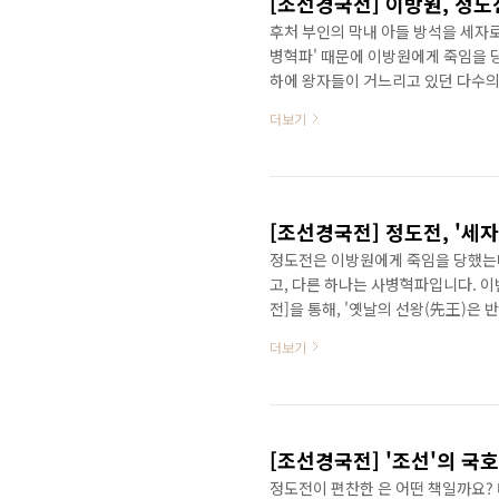
[조선경국전] 이방원, 정
후처 부인의 막내 아들 방석을 세자
병혁파' 때문에 이방원에게 죽임을 
하에 왕자들이 거느리고 있던 다수의
병을 한 순간에 잃을 위기에 처하게 
더보기
조 7년(1398)에 이방원은 사병을
다. 정도전은 그 자리에서 죽고 말죠
들을 경복궁으로 불러 차례로 죽이려
관없이, 그들(정도전, 이방원)..
[조선경국전] 정도전, '세
정도전은 이방원에게 죽임을 당했는데
고, 다른 하나는 사병혁파입니다. 
전]을 통해, '옛날의 선왕(先王)은
이었다.'라고 하였는데요. 실제로는
더보기
강씨가 있었습니다. 그 중에서 한씨 
는 후처 소생의 두 왕자 가운데에서
책봉했고, 정도전을 방석의 스승으로
원이 크게 자극을 받은 것입..
[조선경국전] '조선'의 국
정도전이 편찬한 은 어떤 책일까요? 