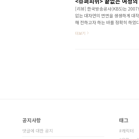
<슈퍼피쉬> 끝없는 여정의
[리뷰] 한국방송공사(KBS)는 2007년
없는 대자연의 면면을 생생하게 대작
해 전하고자 하는 바를 정확히 하였
과 시청률, 많은 관심으로 다큐멘터리
더보기
서 3D로 감상할 수 있게 되었다. 
넘는 시청률을 기록하며 많은 관심을
문 대상으로 작품성까지 인정받았다. 
것..
공지사항
태그
댓글에 대한 공지
캐릭터