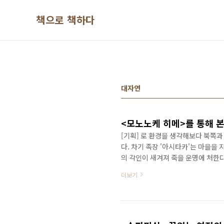
본문 바로가기
책으로 책하다
대자연
<모노노케 히메>를 통해 
[기획] 로 환경을 생각해보다 북쪽
다. 차기 족장 '아시타카'는 마을을
의 각인이 새겨져 죽을 운명에 처한
있고 재앙신의 출몰도 그곳으로부터 
더보기
중간에 만나게 된 지코보, 그는 지
신'과 신들의 숲 이야기를 해준다. 
생산하고 남자들은 그 철로 쌀을 거
그들은 더 안정되고 ..