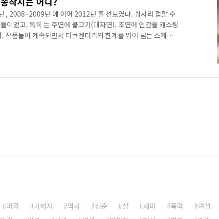
 종착지는 어디?
 , 2008~2009년 에 이어 2012년 를 선보였다. 쉽사리 접할 수
들이었고, 특히 는 주연에 물고기(대자연), 조연에 인간을 캐스팅
다. 작품들이 계속되면서 다큐멘터리의 한계를 뛰어 넘는 스케일
의 새 지평을 열었다면 평을 받았다. 는 TV 방영 1년 후 극장에
지난해 8월에 방영된 시리즈는 다큐멘터리로는 이례적으로 10%가
 받았다. 또한 2013 휴스턴국제영화제 TV시리즈 다큐멘터리 부
20억 원의 제작비를 들여 5대륙 24개국에서 18개월간 촬영한
미국
가해자
역사
청춘
삶
재미
폭력
여성