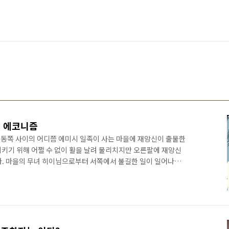
본 에코니즘
과 동쪽 사이의 어디쯤 에미시 일족이 사는 마을에 재앙신이 출물한
 지키기 위해 어쩔 수 없이 활을 날려 물리치지만 오른팔에 재앙신
다. 마을의 무녀 히이님으로부터 서쪽에서 불길한 일이 일어나고
시작된 것이라는 말을 듣고 아시타카는 서쪽으로 여정을 떠난다.
코보에게 사정을 털어놓는데 지코보는 그에게 서쪽 끝에 있는 '사슴
한편, 타타라바 마을은 '에보시'의 탁월한 지도 아래 여자들은 철을
래해 오는 등의 체계로 작지만 탄탄하게 꾸려나가고 있다. 하지만